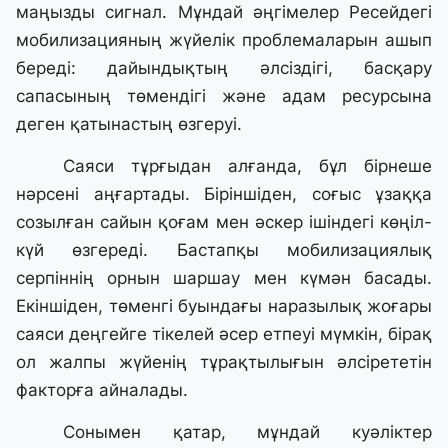
маңызды сигнал. Мұндай әңгімелер Ресейдегі
мобилизацияның жүйелік проблемаларын ашып
береді: дайындықтың әлсіздігі, басқару
сапасының төмендігі және адам ресурсына
деген қатынастың өзгеруі.
Саяси тұрғыдан алғанда, бұл бірнеше
нәрсені аңғартады. Біріншіден, соғыс ұзаққа
созылған сайын қоғам мен әскер ішіндегі көңіл-
күй өзгереді. Бастапқы мобилизациялық
серпіннің орнын шаршау мен күмән басады.
Екіншіден, төменгі буындағы наразылық жоғары
саяси деңгейге тікелей әсер етпеуі мүмкін, бірақ
ол жалпы жүйенің тұрақтылығын әлсірететін
факторға айналады.
Сонымен қатар, мұндай куәліктер