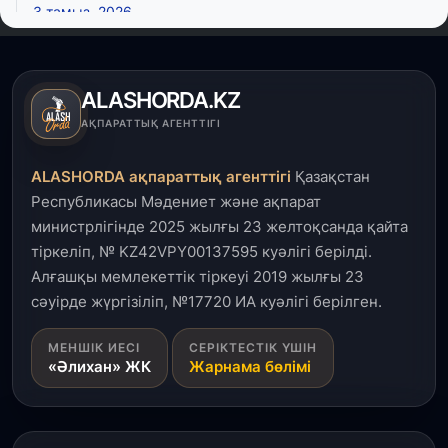
3 тамыз, 2026
Өңірлерде жаңа вокзалдар, су құбыры,
логистикалық хаб және тұрғын үйлер
пайдалануға берілді
ALASHORDA.KZ
3 тамыз, 2026
АҚПАРАТТЫҚ АГЕНТТІГІ
Қызылордада 300 орындық аурухана,
Президенттік кітапхана және жаңа театр
ALASHORDA ақпараттық агенттігі
Қазақстан
салынып жатыр
Республикасы Мәдениет және ақпарат
министрлігінде 2025 жылғы 23 желтоқсанда қайта
1 тамыз, 2026
тіркеліп, № KZ42VPY00137595 куәлігі берілді.
Кинопоиск Қазақстан азаматтарының ең
танымал онлайн-кинотеатрына айналды
Алғашқы мемлекеттік тіркеуі 2019 жылғы 23
сәуірде жүргізіліп, №17720 ИА куәлігі берілген.
31 шілде, 2026
МЕНШІК ИЕСІ
СЕРІКТЕСТІК ҮШІН
Ақмола облысындағы кездесуде кәсіпкерлер мен
«Әлихан» ЖК
Жарнама бөлімі
ұстаздар «Әділет» партиясына өз ұсыныстарын
айтты
31 шілде, 2026