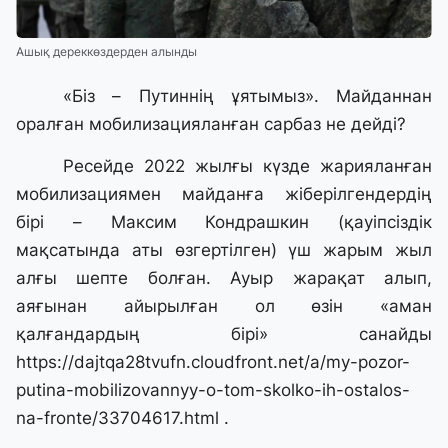
Ашық дереккөздерден алынды
«Біз – Путиннің ұятымыз». Майданнан
оралған мобилизацияланған сарбаз не дейді?
Ресейде 2022 жылғы күзде жарияланған
мобилизациямен майданға жіберілгендердің
бірі – Максим Кондрашкин (қауіпсіздік
мақсатында аты өзгертілген) үш жарым жыл
алғы шепте болған. Ауыр жарақат алып,
аяғынан айырылған ол өзін «аман
қалғандардың бірі» санайды
https://dajtqa28tvufn.cloudfront.net/a/my-pozor-
putina-mobilizovannyy-o-tom-skolko-ih-ostalos-
na-fronte/33704617.html
.