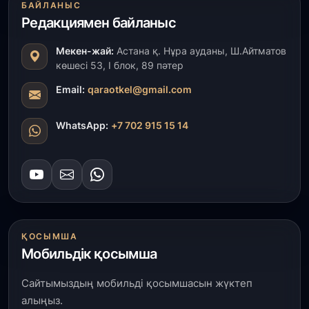
БАЙЛАНЫС
ҚР Президенті Орталық Азия елдеріне
Редакциямен байланыс
ұзақмерзімді ынтымақтастық жоспарын әзірлеуді
ұсынды
Мекен-жай:
Астана қ. Нұра ауданы, Ш.Айтматов
көшесі 53, І блок, 89 пәтер
31 шілде, 2026
«Ауыл аманаты»: Түркістанда 30,2 млрд теңгеге
Email:
qaraotkel@gmail.com
4 223 жоба қаржыландырылды
WhatsApp:
+7 702 915 15 14
31 шілде, 2026
Президент тапсырмасы орындалды: Шардара
толық ауыз сумен қамтылды
30 шілде, 2026
Түркістанда «Арыс-2» және Темір ауылының
теміржол вокзалдары пайдалануға берілді
ҚОСЫМША
Мобильдік қосымша
30 шілде, 2026
Сайтымыздың мобильді қосымшасын жүктеп
Қордайлық қыз-келіншектер ұлттық нақыштағы
креативті бұйымдар шығаруда
алыңыз.