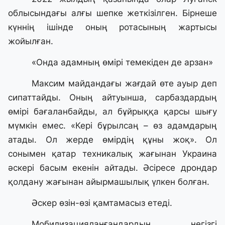
облысындағы алғы шепке жеткізілген. Бірнеше
күннің ішінде оның ротасының жартысы
жойылған.
«Онда адамның өмірі темекіден де арзан»
Максим майдандағы жағдай өте ауыр деп
сипаттайды. Оның айтуынша, сарбаздардың
өмірі бағаланбайды, ал бұйрыққа қарсы шығу
мүмкін емес. «Кері бұрылсаң – өз адамдарың
атады. Ол жерде өмірдің құны жоқ». Ол
сонымен қатар техникалық жағынан Украина
әскері басым екенін айтады. Әсіресе дрондар
қолдану жағынан айырмашылық үлкен болған.
Әскер өзін-өзі қамтамасыз етеді.
Мобилизацияланғандардың негізгі