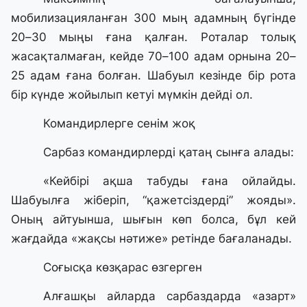
мобилизацияланған 300 мың адамның бүгінде
20–30 мыңы ғана қалған. Роталар толық
жасақталмаған, кейде 70–100 адам орнына 20–
25 адам ғана болған. Шабуыл кезінде бір рота
бір күнде жойылып кетуі мүмкін дейді ол.
Командирлерге сенім жоқ
Сарбаз командирлерді қатаң сынға алады:
«Кейбірі ақша табуды ғана ойлайды.
Шабуылға жіберіп, “қажетсіздерді” жояды».
Оның айтуынша, шығын көп болса, бұл кей
жағдайда «жақсы нәтиже» ретінде бағаланады.
Соғысқа көзқарас өзгерген
Алғашқы айларда сарбаздарда «азарт»