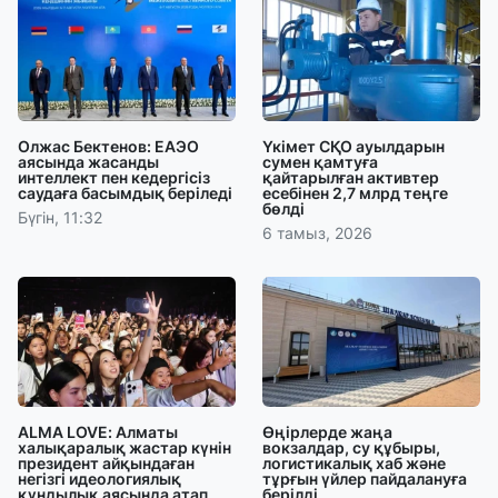
Олжас Бектенов: ЕАЭО
Үкімет СҚО ауылдарын
аясында жасанды
сумен қамтуға
интеллект пен кедергісіз
қайтарылған активтер
саудаға басымдық беріледі
есебінен 2,7 млрд теңге
бөлді
Бүгін, 11:32
6 тамыз, 2026
ALMA LOVE: Алматы
Өңірлерде жаңа
халықаралық жастар күнін
вокзалдар, су құбыры,
президент айқындаған
логистикалық хаб және
негізгі идеологиялық
тұрғын үйлер пайдалануға
құндылық аясында атап
берілді