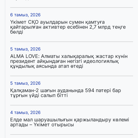
6 тамыз, 2026
Үкімет СҚО ауылдарын сумен қамтуға
қайтарылған активтер есебінен 2,7 млрд теңге
бөлді
5 тамыз, 2026
ALMA LOVE: Алматы халықаралық жастар күнін
президент айқындаған негізгі идеологиялық
құндылық аясында атап өтеді
5 тамыз, 2026
Қалқаман-2 шағын ауданында 594 пәтері бар
тұрғын үйді салып бітті
4 тамыз, 2026
Елде мал шаруашылығын қаржыландыру көлемі
артады – Үкімет отырысы