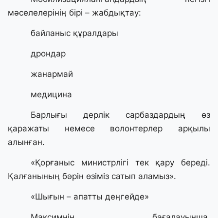
мәселелерінің бірі – жабдықтау:
байланыс құралдары
дрондар
жанармай
медицина
Барлығы дерлік сарбаздардың өз
қаражаты немесе волонтерлер арқылы
алынған.
«Қорғаныс министрлігі тек қару береді.
Қалғанының бәрін өзіміз сатып аламыз».
«Шығын – апатты деңгейде»
Максимнің бағалауынша,