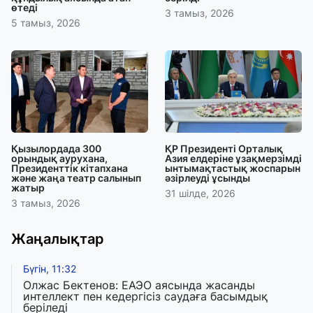
өтеді
3 тамыз, 2026
5 тамыз, 2026
Қызылордада 300
ҚР Президенті Орталық
орындық аурухана,
Азия елдеріне ұзақмерзімді
Президенттік кітапхана
ынтымақтастық жоспарын
және жаңа театр салынып
әзірлеуді ұсынды
жатыр
31 шілде, 2026
3 тамыз, 2026
Жаңалықтар
Бүгін, 11:32
Олжас Бектенов: ЕАЭО аясында жасанды
интеллект пен кедергісіз саудаға басымдық
беріледі