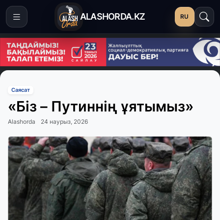
ALASHORDA.KZ
RU
Саясат
«Біз – Путиннің ұятымыз»
Alashorda
24 наурыз, 2026