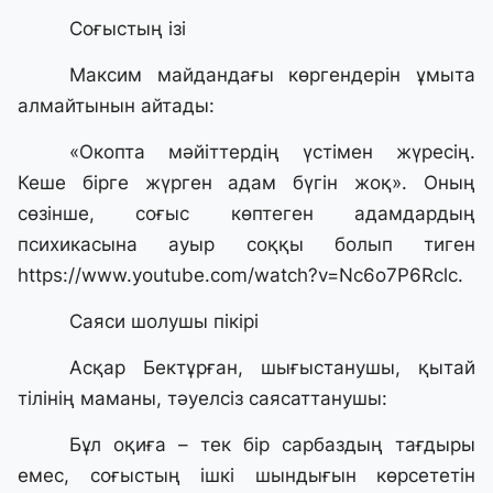
Соғыстың ізі
Максим майдандағы көргендерін ұмыта
алмайтынын айтады:
«Окопта мәйіттердің үстімен жүресің.
Кеше бірге жүрген адам бүгін жоқ». Оның
сөзінше, соғыс көптеген адамдардың
психикасына ауыр соққы болып тиген
https://www.youtube.com/watch?v=Nc6o7P6Rclc
.
Саяси шолушы пікірі
Асқар Бектұрған, шығыстанушы, қытай
тілінің маманы, тәуелсіз саясаттанушы:
Бұл оқиға – тек бір сарбаздың тағдыры
емес, соғыстың ішкі шындығын көрсететін