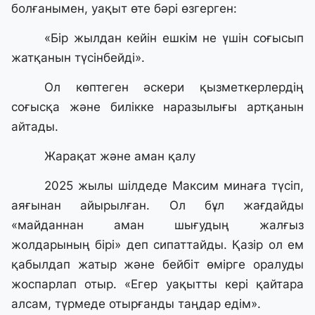
болғанымен, уақыт өте бәрі өзгерген:
«Бір жылдан кейін ешкім не үшін соғысып
жатқанын түсінбейді».
Ол көптеген әскери қызметкерлердің
соғысқа және билікке наразылығы артқанын
айтады.
Жарақат және аман қалу
2025 жылы шілдеде Максим минаға түсіп,
аяғынан айырылған. Ол бұл жағдайды
«майданнан аман шығудың жалғыз
жолдарының бірі» деп сипаттайды. Қазір ол ем
қабылдап жатыр және бейбіт өмірге оралуды
жоспарлап отыр. «Егер уақытты кері қайтара
алсам, түрмеде отырғанды таңдар едім».