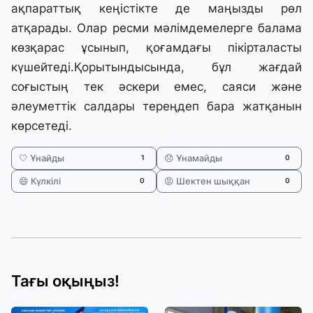
ақпараттық кеңістікте де маңызды рөл
атқарады. Олар ресми мәлімдемелерге балама
көзқарас ұсынып, қоғамдағы пікірталасты
күшейтеді.Қорытындысында, бұл жағдай
соғыстың тек әскери емес, саяси және
әлеуметтік салдары тереңдеп бара жатқанын
көрсетеді.
🤍 Ұнайды
😞 Ұнамайды
1
0
😄 Күлкілі
😡 Шектен шыққан
0
0
Тағы оқыңыз!