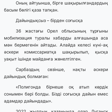
Оның айтуынша, бірге шақырылғандардың
басым бөлігі қаза тапқан.
Дайындықсыз – бірден соғысқа
36 жастағы Орел облысының тұрғыны
мобилизация туралы хабарды алғашында аса
мән бермегенін айтады. Алайда келесі күні-ақ
әскери комиссариатқа шақырылып, қысқа
уақыт ішінде майданға жөнелтілген.
Сарбаздың сөзінше, нақты әскери
дайындық болмаған:
«Полигонда бірнеше оқ атып көрдік
сонымен бәрі болды. Бізді соғысқа дайын емес
адамдар дайындады».
2022 жылдың қазанында олар Луганск