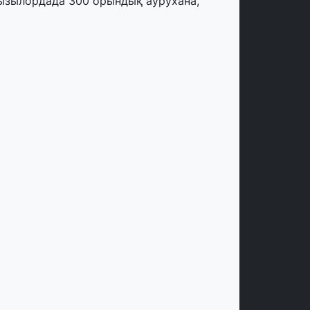
ызылордада 300 орындық аурухана,
резиденттік кітапхана және жаңа
еатр салынып жатыр
тамыз, 2026
инопоиск Қазақстан азаматтарының
ң танымал онлайн-кинотеатрына
йналды
 шілде, 2026
қмола облысындағы кездесуде
әсіпкерлер мен ұстаздар «Әділет»
артиясына өз ұсыныстарын айтты
 шілде, 2026
Р Президенті Орталық Азия елдеріне
зақмерзімді ынтымақтастық
оспарын әзірлеуді ұсынды