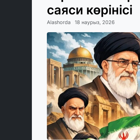
саяси көрінісі
Alashorda
18 наурыз, 2026