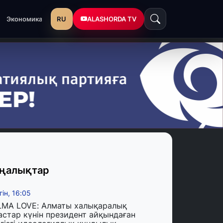
RU
ALASHORDA TV
Экономика
ңалықтар
гін, 16:05
LMA LOVE: Алматы халықаралық
астар күнін президент айқындаған