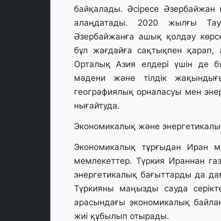
байқалады. Әсіресе Әзербайжан 
алаңдатады. 2020 жылғы Та
Әзербайжанға ашық қолдау көрсе
бұл жағдайға сақтықпен қарап, 
Орталық Азия елдері үшін де б
мәдени және тілдік жақындығ
географиялық орналасуы мен эне
нығайтуда.
Экономикалық және энергетикалы
Экономикалық тұрғыдан Иран мен
мемлекеттер. Түркия Ираннан га
энергетикалық бағыттарды да да
Түркияны маңызды сауда серікте
арасындағы экономикалық байлан
жиі құбылып отырады.