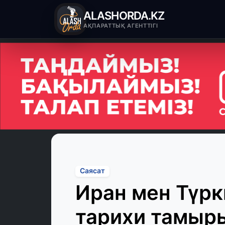
ALASHORDA.KZ
АҚПАРАТТЫҚ АГЕНТТІГІ
Саясат
Иран мен Түрки
тарихи тамыр