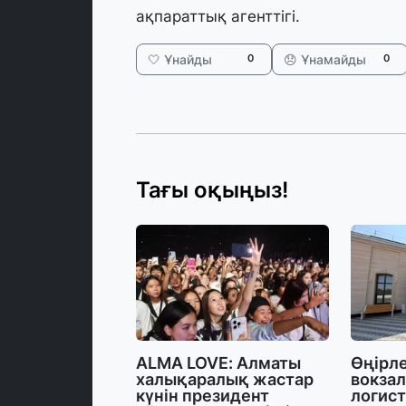
ақпараттық агенттігі.
🤍 Ұнайды
😞 Ұнамайды
0
0
Тағы оқыңыз!
ALMA LOVE: Алматы
Өңірл
халықаралық жастар
вокзал
күнін президент
логис