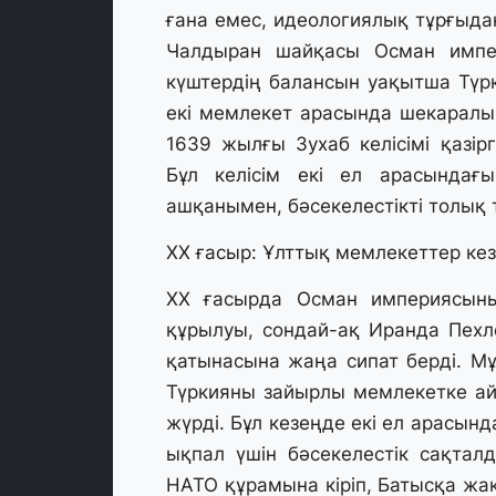
ғана емес, идеологиялық тұрғыда
Чалдыран шайқасы Осман импер
күштердің балансын уақытша Түрк
екі мемлекет арасында шекарал
1639 жылғы Зухаб келісімі қазір
Бұл келісім екі ел арасындағы
ашқанымен, бәсекелестікті толық 
ХХ ғасыр: Ұлттық мемлекеттер кез
XX ғасырда Осман империясын
құрылуы, сондай-ақ Иранда Пехлев
қатынасына жаңа сипат берді. Мұ
Түркияны зайырлы мемлекетке ай
жүрді. Бұл кезеңде екі ел арасын
ықпал үшін бәсекелестік сақта
НАТО құрамына кіріп, Батысқа жа