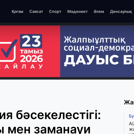
Қоғам
Саясат
Спорт
Мәдениет
Әлем
Денсаулық
Жа
я бәсекелестігі:
Бү
A
ы мен заманауи
ж