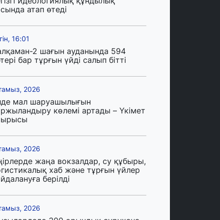
егізгі идеологиялық құндылық
сында атап өтеді
гін, 16:01
алқаман-2 шағын ауданында 594
тері бар тұрғын үйді салып бітті
тамыз, 2026
лде мал шаруашылығын
аржыландыру көлемі артады – Үкімет
тырысы
тамыз, 2026
ңірлерде жаңа вокзалдар, су құбыры,
огистикалық хаб және тұрғын үйлер
йдалануға берілді
тамыз, 2026