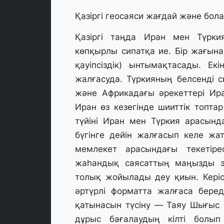
Қазіргі геосаяси жағдай және бол
Қазіргі таңда Иран мен Түрки
көпқырлы сипатқа ие. Бір жағына
қауіпсіздік) ынтымақтасады. Е
жалғасуда. Түркияның белсенді с
және Африкадағы әрекеттері Ир
Иран өз кезегінде шииттік топт
түйіні Иран мен Түркия арасынд
бүгінге дейін жалғасып келе жат
мемлекет арасындағы текетір
жаһандық саясаттың маңызды эл
толық жойылады деу қиын. Керіс
әртүрлі форматта жалғаса бере
қатынасын түсіну — Таяу Шығыс пе
дұрыс бағалаудың кілті болы