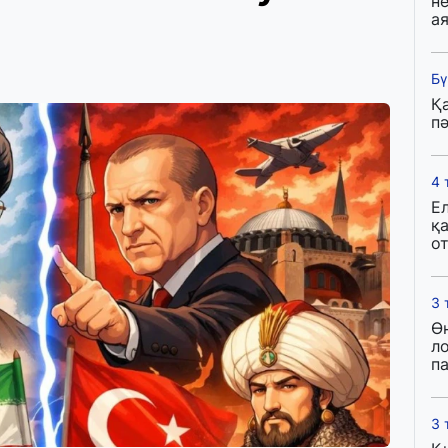
н
ая
Бү
Қ
пә
4 
Е
қ
о
3 
Ө
л
па
3 