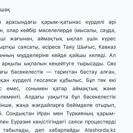
27
ашақ
Е
д
я арасындағы қарым-қатынас күрделі әрі
н, олар кейбір мәселелерде (мысалы, сауда,
кінші жағынан, аймақтық ықпал үшін күрес
27
Т
ыртқы саясаты, әсіресе Таяу Шығыс, Кавказ
ж
анның мүдделеріне кейде қайшы келеді. Ал
ө
к
ар арқылы ықпалын кеңейтуге тырысады. Сөз
ағы бәсекелестік — тарихтан бастау алған,
қан күрделі геосаяси құбылыс. Бұл тек екі
25
«
ес емес, сонымен қатар аймақтық және
о
ементі. Алдағы уақытта бұл бәсекелестік
ж
інше, жаңа жағдайларға бейімделе отырып,
ді. Сондықтан Иран мен Түркияның қарым-
25
н Еуразия кеңістігіндегі саяси процестерді
П
ө
п табылады, деп хабарлайды
Alashorda.kz