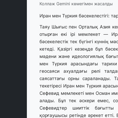
Коллаж Gemini көмегімен жасалды
Иран мен Түркия бәсекелестігі: та
Таяу Шығыс пен Орталық Азия кеңі
отырған екі ірі мемлекет — Ир
бәсекелестік тек бүгінгі күннің 
кетеді. Қазіргі кезеңде бұл бәс
мәдени және идеологиялық бағыт
мен Түркия арасындағы тарихи т
геосаяси ахуалдағы рөлі тал
саясаттағы орны сараланады. Т
текетіресі Иран мен Түркия арасы
Сефевид мемлекеті мен Осман им
алады. Бұл тек әскери емес, с
Сефевидтер шииттік бағытты 
қорғаушысы ретінде әрекет етті.