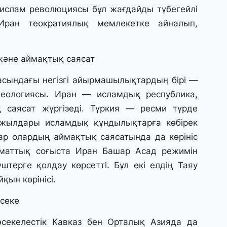
ислам революциясы бұл жағдайды түбегейлі
29
 Иран теократиялық мемлекетке айналып,
С
ә
әне аймақтық саясат
29
Қ
расындағы негізгі айырмашылықтардың бірі —
ұ
еологиясы. Иран — исламдық республика,
қ саясат жүргізеді. Түркия — ресми түрде
29
 жылдары исламдық құндылықтарға көбірек
Т
ар олардың аймақтық саясатында да көрініс
н
маттық соғыста Иран Башар Асад режимін
штерге қолдау көрсетті. Бұл екі елдің Таяу
28
қын көрінісі.
Қ
т
секе
қ
секелестік Кавказ бен Орталық Азияда да