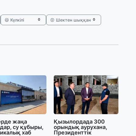
қ
24
😄 Күлкілі
😡 Шектен шыққан
0
0
«
ш
24
Үк
а
23
Т
7
м
23
ерде жаңа
Қызылордада 300
Н
дар, су құбыры,
орындық аурухана,
қ
тикалық хаб
Президенттік