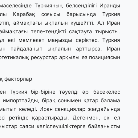
28
мәселесінде Түркияның белсенділігі Иранды
Т
улы Қарабақ соғысы барысында Түркия
бе
з
тіп, аймақтағы ықпалын күшейтті. Ал Иран
аймақтағы тепе-теңдікті сақтауға тырысты.
ұл екі мемлекет маңызды серіктес. Түркия
27
А
ын пайдаланып ықпалын арттырса, Иран
«
ргетикалық ресурстар арқылы өз позициясын
м
27
қ факторлар
«
с
 Түркия бір-біріне тәуелді әрі бәсекелес
з импорттайды, бірақ сонымен қатар балама
мытып келеді. Иран санкциялар жағдайында
27
Б
сі ретінде қарастырады. Дегенмен, екі ел
т
ыстар саяси келіспеушіліктерге байланысты
б