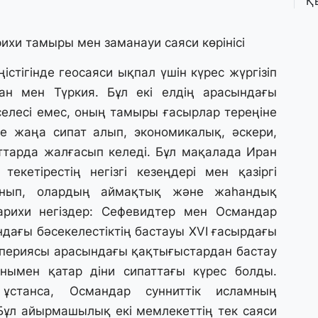
Қ
П
т
рихи тамыры мен заманауи саяси көрінісі
1 
стігінде геосаяси ықпал үшін күрес жүргізіп
К
ан мен Түркия. Бұл екі елдің арасындағы
е
а
мәселесі емес, оның тамыры ғасырлар тереңіне
еке жаңа сипат алып, экономикалық, әскери,
тарда жалғасып келеді. Бұл мақалада Иран
31
екетірестің негізгі кезеңдері мен қазіргі
А
к
данып, олардың аймақтық және жаһандық
п
арихи негіздер: Сефевидтер мен Османдар
ндағы бәсекелестіктің бастауы XVI ғасырдағы
31
периясы арасындағы қақтығыстардан бастау
Қ
ұ
онымен қатар діни сипаттағы күрес болды.
ж
ұстанса, Османдар сунниттік исламның
 Бұл айырмашылық екі мемлекеттің тек саяси