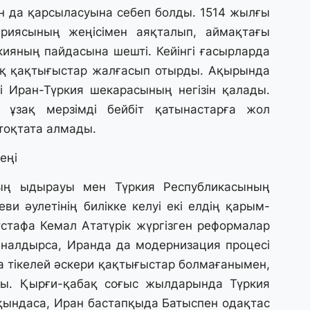
31
н да қарсыласуына себеп болды. 1514 жылғы
«
иясының жеңісімен аяқталып, аймақтағы
м
қ
ияның пайдасына шешті. Кейінгі ғасырларда
ық қақтығыстар жалғасып отырды. Ақырында
гі Иран-Түркия шекарасының негізін қалады.
31
П
 ұзақ мерзімді бейбіт қатынастарға жол
Ш
тоқтата алмады.
еңі
30
Т
ың ыдырауы мен Түркия Республикасының
а
па
и әулетінің билікке келуі екі елдің қарым-
стафа Кемал Ататүрік жүргізген реформалар
налдырса, Иранда да модернизация процесі
30
Қ
да тікелей әскери қақтығыстар болмағанымен,
н
лды. Қырғи-қабақ соғыс жылдарында Түркия
ш
қындаса, Иран бастапқыда Батыспен одақтас