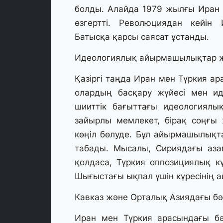
болды. Алайда 1979 жылғы Иран 
өзгертті. Революциядан кейін
Батысқа қарсы саясат ұстанды.
Идеологиялық айырмашылықтар ж
Қазіргі таңда Иран мен Түркия а
олардың басқару жүйесі мен ид
шииттік бағыттағы идеологиялы
зайырлы мемлекет, бірақ соңғы
көңіл бөлуде. Бұл айырмашылықт
табады. Мысалы, Сириядағы аза
қолдаса, Түркия оппозициялық кү
Шығыстағы ықпал үшін күресінің ай
Кавказ және Орталық Азиядағы бә
Иран мен Түркия арасындағы бә