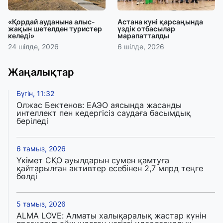
«Қордай ауданына алыс-
Астана күні қарсаңында
жақын шетелден туристер
үздік отбасылар
келеді»
марапатталды
24 шілде, 2026
6 шілде, 2026
Жаңалықтар
Бүгін, 11:32
Олжас Бектенов: ЕАЭО аясында жасанды
интеллект пен кедергісіз саудаға басымдық
беріледі
6 тамыз, 2026
Үкімет СҚО ауылдарын сумен қамтуға
қайтарылған активтер есебінен 2,7 млрд теңге
бөлді
5 тамыз, 2026
ALMA LOVE: Алматы халықаралық жастар күнін