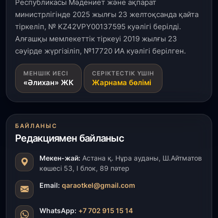
Республикасы Мәдениет және ақпарат
министрлігінде 2025 жылғы 23 желтоқсанда қайта
1 тамыз, 2026
тіркеліп, № KZ42VPY00137595 куәлігі берілді.
Кинопоиск Қазақстан азаматтарының ең
танымал онлайн-кинотеатрына айналды
Алғашқы мемлекеттік тіркеуі 2019 жылғы 23
сәуірде жүргізіліп, №17720 ИА куәлігі берілген.
31 шілде, 2026
МЕНШІК ИЕСІ
СЕРІКТЕСТІК ҮШІН
Ақмола облысындағы кездесуде кәсіпкерлер мен
«Әлихан» ЖК
Жарнама бөлімі
ұстаздар «Әділет» партиясына өз ұсыныстарын
айтты
31 шілде, 2026
БАЙЛАНЫС
ҚР Президенті Орталық Азия елдеріне
ұзақмерзімді ынтымақтастық жоспарын әзірлеуді
Редакциямен байланыс
ұсынды
Мекен-жай:
Астана қ. Нұра ауданы, Ш.Айтматов
көшесі 53, І блок, 89 пәтер
31 шілде, 2026
«Ауыл аманаты»: Түркістанда 30,2 млрд теңгеге
Email:
qaraotkel@gmail.com
4 223 жоба қаржыландырылды
WhatsApp:
+7 702 915 15 14