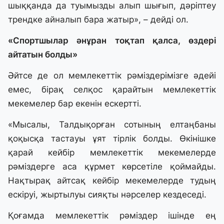
шыққанда да туымызды алып шығып, дәріптеу
трендке айналып бара жатыр», – дейді ол.
«Спортшылар әнұран тоқтап қалса, өздері
айтатын болды»
Әйтсе де ол мемлекеттік рәміздерімізге әдейі
емес, бірақ селқос қарайтын мемлекеттік
мекемелер бар екенін ескертті.
«Мысалы, Талдықорған сотының елтаңбаны
қоқысқа тастауы ұят тірлік болды. Өкінішке
қарай кейбір мемлекеттік мекемелерде
рәміздерге аса құрмет көрсетіле қоймайды.
Нақтырақ айтсақ кейбір мекемелерде тудың
ескіруі, жыртылуы сияқты нәрселер кездеседі.
Қоғамда мемлекеттік рәміздер ішінде ең