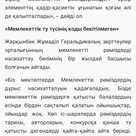
элементтің қадір-қасиетін ұғынатын қоғам әлі
де қалыптаспады», – дейді ол.
«Мемлекеттік ту түсінің коды бекітілмеген»
Жарқынбек Жұмаділ Геральдикалық зерттеулер
орталығынның мемлекетті рәміздерді
насихаттау бөлімінің бір жылдай басшысы
болғанын айтады.
«Біз мектептерде Мемлекеттік рәміздердің
дұрыс насихатталуын қадағаладық. Бізде
мемлекеттік рәміздерге қатысты балалардың
есінде бірден сақталып қалатын ойыншықтар,
ойындар жоқ. Көп іс-шараларда рәміздердің
тарихы, авторларын, конкурсқа қанша ту
қатысты дегендерді қайта-қайта айта береді.