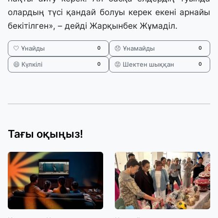
олардың түсі қандай болуы керек екені арнайы
бекітілген», – дейді Жарқынбек Жұмаділ.
🤍 Ұнайды
😞 Ұнамайды
0
0
😄 Күлкілі
😡 Шектен шыққан
0
0
Тағы оқыңыз!