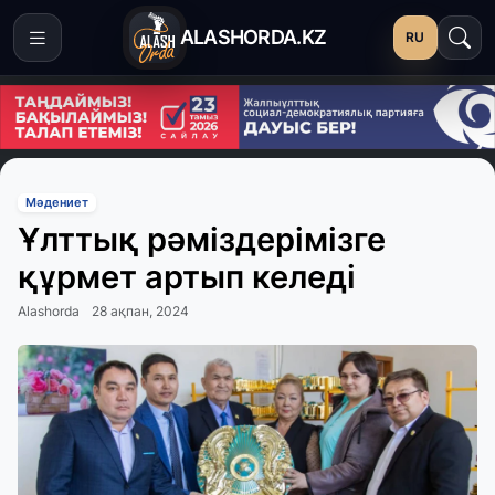
ALASHORDA.KZ
RU
Мәдениет
Ұлттық рәміздерімізге
құрмет артып келеді
Alashorda
28 ақпан, 2024