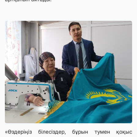
«Өздеріңіз білесіздер, бұрын тумен қоқыс