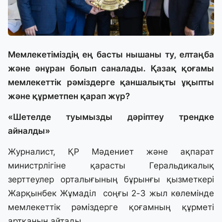
Мемлекетіміздің ең басты нышаны ту, елтаңба
және әнұран болып саналады. Қазақ қоғамы
мемлекеттік рәміздерге қаншалықты ұқыпты
және құрметпен қарап жүр?
«Шетелде туымызды дәріптеу трендке
айналды»
Журналист, ҚР Мәдениет және ақпарат
министрлігіне қарасты Геральдикалық
зерттеулер орталығының бұрынғы қызметкері
Жарқынбек Жұмаділ соңғы 2-3 жыл көлемінде
мемлекеттік рәміздерге қоғамның құрметі
артқанын айтады.