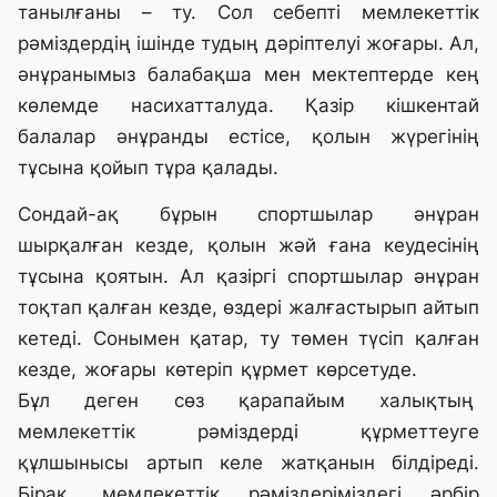
танылғаны – ту. Сол себепті мемлекеттік
рәміздердің ішінде тудың дәріптелуі жоғары. Ал,
әнұранымыз балабақша мен мектептерде кең
көлемде насихатталуда. Қазір кішкентай
балалар әнұранды естісе, қолын жүрегінің
тұсына қойып тұра қалады.
Сондай-ақ бұрын спортшылар әнұран
шырқалған кезде, қолын жәй ғана кеудесінің
тұсына қоятын. Ал қазіргі спортшылар әнұран
тоқтап қалған кезде, өздері жалғастырып айтып
кетеді. Сонымен қатар, ту төмен түсіп қалған
кезде, жоғары көтеріп құрмет көрсетуде.
Бұл деген сөз қарапайым халықтың
мемлекеттік рәміздерді құрметтеуге
құлшынысы артып келе жатқанын білдіреді.
Бірақ, мемлекеттік рәміздеріміздегі әрбір