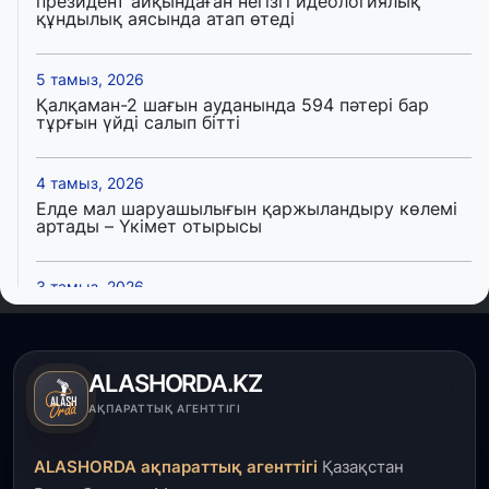
президент айқындаған негізгі идеологиялық
құндылық аясында атап өтеді
5 тамыз, 2026
Қалқаман-2 шағын ауданында 594 пәтері бар
тұрғын үйді салып бітті
4 тамыз, 2026
Елде мал шаруашылығын қаржыландыру көлемі
артады – Үкімет отырысы
3 тамыз, 2026
Өңірлерде жаңа вокзалдар, су құбыры,
логистикалық хаб және тұрғын үйлер
пайдалануға берілді
ALASHORDA.KZ
3 тамыз, 2026
АҚПАРАТТЫҚ АГЕНТТІГІ
Қызылордада 300 орындық аурухана,
Президенттік кітапхана және жаңа театр
ALASHORDA ақпараттық агенттігі
Қазақстан
салынып жатыр