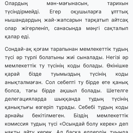
Олардың мән-мағынасын, тарихын
түсіндірмейді. Егер оқушыларға ұлттық
нышандардың жай-жапсарын тарқатып айтсақ
олар жігерленіп, санасында мәңгі сақталып
қалар еді.
Сондай-ақ қоғам тарапынан мемлекеттік тудың
түсі әр түрлі болатыны жиі сыналады. Негізі әр
мемлекеттік ту түсінің коды болады. Өкінішке
қарай бізде туымыздың түсінің коды
анықталмаған. Сол себепті ту бірде өте қанық
болса, тағы бірде ақшыл болады. Шетелге
делегацияларда шыққанда тудың түсінің
қанықтығы өзгеріп тұрады. Себебі тудың коды
арнайы бекітілмеген. Біздің мемлекеттік
комиссия тудың түсі «Осындай болу керек» деп
нақты айту керек. Ал басқа елдердің туында