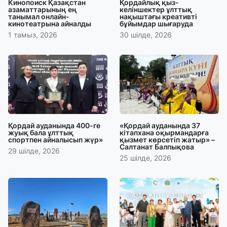
Кинопоиск Қазақстан
Қордайлық қыз-
азаматтарының ең
келіншектер ұлттық
танымал онлайн-
нақыштағы креативті
кинотеатрына айналды
бұйымдар шығаруда
1 тамыз, 2026
30 шілде, 2026
Қордай ауданында 400-ге
«Қордай ауданында 37
жуық бала ұлттық
кітапхана оқырмандарға
спортпен айналысып жүр»
қызмет көрсетіп жатыр» –
Салтанат Балпықова
29 шілде, 2026
25 шілде, 2026