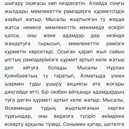
шығару оқиғасы көп кездесетін. Алайда соңғы
жылдары мемлекеттік рәміздерге құрметсіздік
азайып жатыр. Мысалы жыртылған ту жерде
жатса немесе мемлекеттік мекемеде ескіріп
қалса, оны жеке адамдар дер кезінде
жаңартуға тырысып, мемлекеттік рәмізге
құрметін көрсетеді. Осыған қарап жыл сайын
ұлттық рәміздерімізге құрмет артып келе жатыр
деп айтуға болады. Мысалы Нұрлан
Қоянбаевтың ту таратып, Алматыда үлкен
шармен туды ұшыру акциясы өте жоғары
деңгейде өтті. Бір сөзбен айтқанда адамдардың
туға деген құрметі артып келе жатыр. Мысалы,
Өскеменде тудың жыртылғанын көрген
тұрғындар, оны видеоға түсіріп әкімдікке
ескерту арқылы түзеді. Сонымен қатар, шетелге