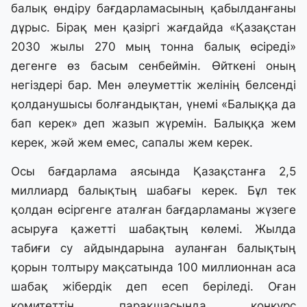
балық өндіру бағдарламасының қабылданғаны
дұрыс. Бірақ мен қазіргі жағдайда «Қазақстан
2030 жылы 270 мың тонна балық өсіреді»
дегенге өз басым сенбеймін. Өйткені оның
негіздері бар. Мен әлеуметтік желінің белсенді
қолданушысы болғандықтан, үнемі «Балыққа да
бап керек» деп жазып жүремін. Балыққа жем
керек, жәй жем емес, сапалы жем керек.
Осы бағдарлама аясында Қазақстанға 2,5
миллиард балықтың шабағы керек. Бұл тек
қолдан өсіргенге аталған бағдарламаны жүзеге
асыруға қажетті шабақтың көлемі. Жылда
табиғи су айдындарына ауланған балықтың
қорын толтыру мақсатында 100 миллионнан аса
шабақ жібердік деп есеп беріледі. Оған
комитеттің парақшасында конкурс