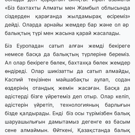
«Біз бахтахты Алматы мен Жамбыл облысында
сіздерден қарағанда жылдамырақ өсіреміз»
дейді. Оларда арнайы жемдер бар және ол әр
балықтың түрі мен жасына қарай жасалады.
Біз Еуропадан сатып алған жемді бекіреге
немесе басқа да балықтың түрлеріне береміз.
Ал олар бекіреге бөлек, бахтахқа бөлек жемдер
өндіреді. Олар шикізатты да сатып алмайды,
Каспий теңізінен майшабақты аулап, содан
өздерінің отандық жемін жасаған. Басқа да
әдістерді бізге үйретеміз деп отыр. Олар келіп,
әдістерін үйретіп, технологияның барлығын
бізде қалдырады. Енді біз осы түрімізбен балық
шаруашылығын дамытамыз дегенге өз басым
сене алмаймын. Өйткені, Қазақстанда балық