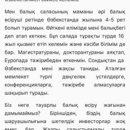
Мен балық саласының маманы әрі балық
өсіруші ретінде Өзбекстанда жылына 4-5 рет
болып тұрамын. Өйткені елімізде мені балықбегі
деп атап кеткен. Бұл салада тұрақты түрде 16
жыл қызмет етіп келемін және кәсіби білімім де
бар. Магистратураны, докторантураны аяқтап,
Еуропада тәжірибеден өткенмін. Сондықтан да
Өзбекстанда мені жақсы таниды. Аталған
мемлекет түрлі дөңгелек үстелдерге,
конференцияларға, тәжірибе алмасуларға
шақырып тұрады.
Біз неге тауарлы балық өсіру жағынан
дамымаймыз? Біріншіден, біздің балық
шаруашылығына шетелдік инвесторлар жоқ
емес, бар. Жалпы салыстырмалы түрде