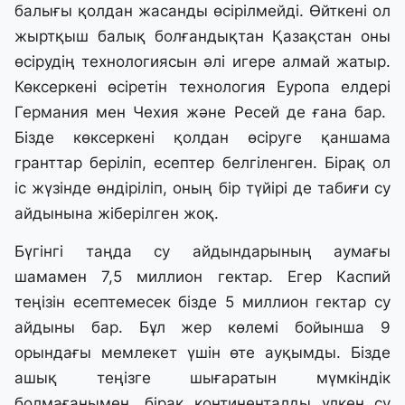
балығы қолдан жасанды өсірілмейді. Өйткені ол
жыртқыш балық болғандықтан Қазақстан оны
өсірудің технологиясын әлі игере алмай жатыр.
Көксеркені өсіретін технология Еуропа елдері
Германия мен Чехия және Ресей де ғана бар.
Бізде көксеркені қолдан өсіруге қаншама
гранттар беріліп, есептер белгіленген. Бірақ ол
іс жүзінде өндіріліп, оның бір түйірі де табиғи су
айдынына жіберілген жоқ.
Бүгінгі таңда су айдындарының аумағы
шамамен 7,5 миллион гектар. Егер Каспий
теңізін есептемесек бізде 5 миллион гектар су
айдыны бар. Бұл жер көлемі бойынша 9
орындағы мемлекет үшін өте ауқымды. Бізде
ашық теңізге шығаратын мүмкіндік
болмағанымен, бірақ континенталды үлкен су