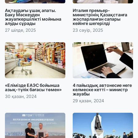
Ақтаудағы ұшақ апаты.
Италия премьер-
Баку Мәскеуден
министрінің Қазақстанға
жауапкершілікті мойнына
жоспарланған сапары
алуды сұрады
кейінге шегерілді
27 шілде, 2025
23 сәуір, 2025
«Елімізде ЕАЭС бойынша
4 пайыздық автонесие неге
азық-түлік бағасы төмен»
келмеске кетті – министр
жауабы
30 қазан, 2024
29 қазан, 2024