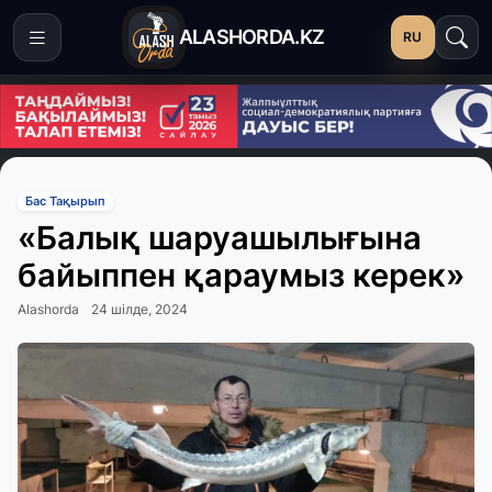
ALASHORDA.KZ
RU
Бас Тақырып
«Балық шаруашылығына
байыппен қараумыз керек»
Alashorda
24 шілде, 2024