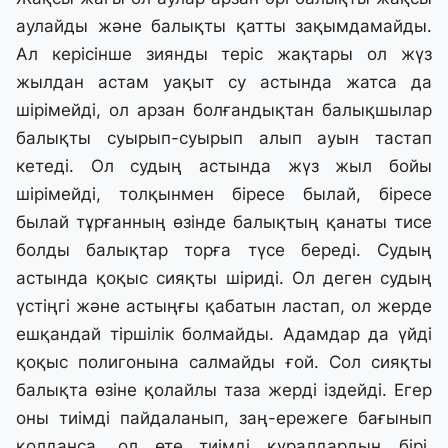
аулайды және балықты қатты зақымдамайды.
Ал керісінше зиянды теріс жақтары ол жүз
жылдан астам уақыт су астында жатса да
шірімейді, ол арзан болғандықтан балықшылар
балықты суырып-суырып алып ауын тастап
кетеді. Ол судың астында жүз жыл бойы
шірімейді, толқынмен біресе былай, біресе
былай тұрғанның өзінде балықтың қанаты тисе
болды балықтар торға түсе береді. Судың
астында қоқыс сияқты шіриді. Ол деген судың
үстіңгі және астыңғы қабатын ластап, ол жерде
ешқандай тіршілік болмайды. Адамдар да үйді
қоқыс полигонына салмайды ғой. Сол сияқты
балықта өзіне қолайлы таза жерді іздейді. Егер
оны тиімді пайдаланып, заң-ережеге бағынып
қолданса, ол өте тиімді құралдардың бірі.