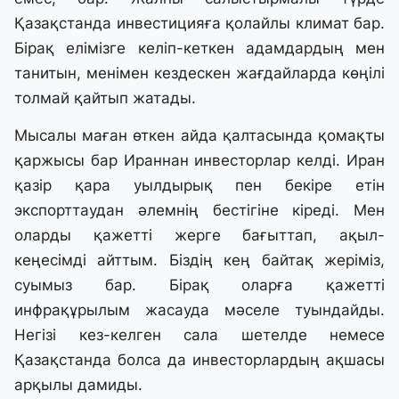
Қазақстанда инвестицияға қолайлы климат бар.
Бірақ елімізге келіп-кеткен адамдардың мен
танитын, менімен кездескен жағдайларда көңілі
толмай қайтып жатады.
Мысалы маған өткен айда қалтасында қомақты
қаржысы бар Ираннан инвесторлар келді. Иран
қазір қара уылдырық пен бекіре етін
экспорттаудан әлемнің бестігіне кіреді. Мен
оларды қажетті жерге бағыттап, ақыл-
кеңесімді айттым. Біздің кең байтақ жеріміз,
суымыз бар. Бірақ оларға қажетті
инфрақұрылым жасауда мәселе туындайды.
Негізі кез-келген сала шетелде немесе
Қазақстанда болса да инвесторлардың ақшасы
арқылы дамиды.