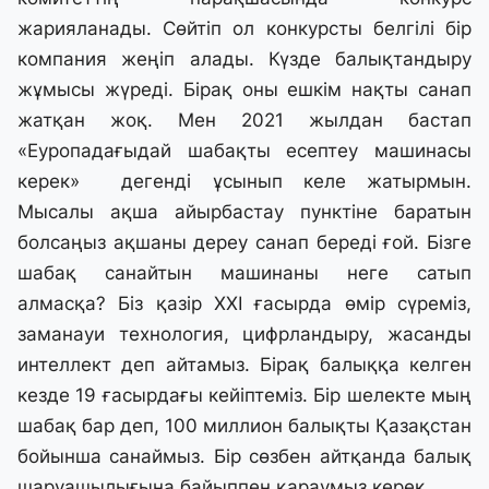
жарияланады. Сөйтіп ол конкурсты белгілі бір
компания жеңіп алады. Күзде балықтандыру
жұмысы жүреді. Бірақ оны ешкім нақты санап
жатқан жоқ. Мен 2021 жылдан бастап
«Еуропадағыдай шабақты есептеу машинасы
керек» дегенді ұсынып келе жатырмын.
Мысалы ақша айырбастау пунктіне баратын
болсаңыз ақшаны дереу санап береді ғой. Бізге
шабақ санайтын машинаны неге сатып
алмасқа? Біз қазір ХХІ ғасырда өмір сүреміз,
заманауи технология, цифрландыру, жасанды
интеллект деп айтамыз. Бірақ балыққа келген
кезде 19 ғасырдағы кейіптеміз. Бір шелекте мың
шабақ бар деп, 100 миллион балықты Қазақстан
бойынша санаймыз. Бір сөзбен айтқанда балық
шаруашылығына байыппен қараумыз керек.