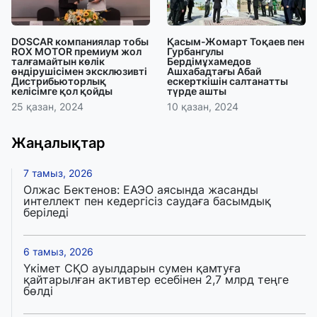
DOSCAR компаниялар тобы
Қасым-Жомарт Тоқаев пен
ROX MOTOR премиум жол
Гурбангулы
талғамайтын көлік
Бердімұхамедов
өндірушісімен эксклюзивті
Ашхабадтағы Абай
Дистрибьюторлық
ескерткішін салтанатты
келісімге қол қойды
түрде ашты
25 қазан, 2024
10 қазан, 2024
Жаңалықтар
7 тамыз, 2026
Олжас Бектенов: ЕАЭО аясында жасанды
интеллект пен кедергісіз саудаға басымдық
беріледі
6 тамыз, 2026
Үкімет СҚО ауылдарын сумен қамтуға
қайтарылған активтер есебінен 2,7 млрд теңге
бөлді