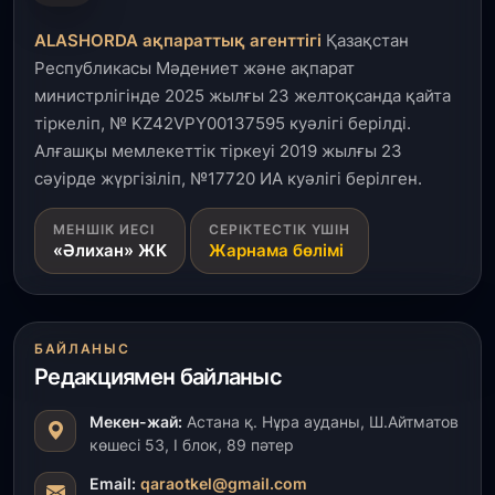
Қызылордада 300 орындық аурухана,
Президенттік кітапхана және жаңа театр
ALASHORDA ақпараттық агенттігі
Қазақстан
салынып жатыр
Республикасы Мәдениет және ақпарат
министрлігінде 2025 жылғы 23 желтоқсанда қайта
1 тамыз, 2026
тіркеліп, № KZ42VPY00137595 куәлігі берілді.
Кинопоиск Қазақстан азаматтарының ең
танымал онлайн-кинотеатрына айналды
Алғашқы мемлекеттік тіркеуі 2019 жылғы 23
сәуірде жүргізіліп, №17720 ИА куәлігі берілген.
31 шілде, 2026
МЕНШІК ИЕСІ
СЕРІКТЕСТІК ҮШІН
Ақмола облысындағы кездесуде кәсіпкерлер мен
«Әлихан» ЖК
Жарнама бөлімі
ұстаздар «Әділет» партиясына өз ұсыныстарын
айтты
31 шілде, 2026
БАЙЛАНЫС
ҚР Президенті Орталық Азия елдеріне
Редакциямен байланыс
ұзақмерзімді ынтымақтастық жоспарын әзірлеуді
ұсынды
Мекен-жай:
Астана қ. Нұра ауданы, Ш.Айтматов
көшесі 53, І блок, 89 пәтер
31 шілде, 2026
«Ауыл аманаты»: Түркістанда 30,2 млрд теңгеге
Email:
qaraotkel@gmail.com