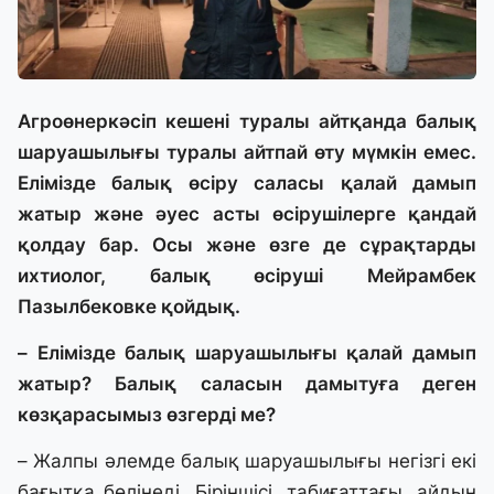
Агроөнеркәсіп кешені туралы айтқанда балық
шаруашылығы туралы айтпай өту мүмкін емес.
Елімізде балық өсіру саласы қалай дамып
жатыр және әуес асты өсірушілерге қандай
қолдау бар. Осы және өзге де сұрақтарды
ихтиолог, балық өсіруші Мейрамбек
Пазылбековке қойдық.
– Елімізде балық шаруашылығы қалай дамып
жатыр? Балық саласын дамытуға деген
көзқарасымыз өзгерді ме?
– Жалпы әлемде балық шаруашылығы негізгі екі
бағытқа бөлінеді. Біріншісі, табиғаттағы, айдын