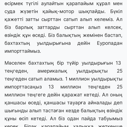
өсірмек түгілі аулайтын қарапайым құрал мен
суда жүзетін қайық-мотор шықпайды. Бүкіл
қажетті затты сырттан сатып алып келеміз. Ал
біз барлық заттарды сырттан алып келсек,
өзіндік құн өседі. Біз балықтың жемінен бастап,
бахтахтың уылдырығына дейін Еуропадан
импорттаймыз.
Мәселен бахтахтың бір түйір уылдырығын 13
теңгеден, америкалық уылдырықты 25
теңгеден сатып аламыз. 1 миллион уылдырықты
импорттасаңыз 13 миллион теңгеден 25
миллион теңгеге дейін қаражат кетеді. Ал оның
қаншасы өседі, қаншасы тауарға айналады деп
шығынды алып тастаған кезде балықтың өзіндік
құны өсіп кетеді. Ал біз одан пайда табуымыз
керек. Бірақ қарапайым халыққа жеткенше