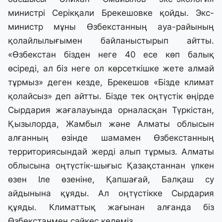
министрі Серікқали Брекешовке қойды. Экс-
министр мұны Өзбекстанның ауа-райының
қолайлылығымен байланыстырып айтты.
«Өзбекстан бізден неге 40 есе көп балық
өсіреді, ал біз неге ол көрсеткішке жете алмай
тұрмыз» деген кезде, Брекешов «Бізде климат
қолайсыз» деп айтты. Бізде тек оңтүстік өңірде
Сырдария жағалауында орналасқан Түркістан,
Қызылорда, Жамбыл және Алматы облысын
алғанның өзінде шамамен Өзбекстанның
территориясындай жерді алып тұрмыз. Алматы
облысына оңтүстік-шығыс Қазақстаннан үлкен
өзен Іле өзеніне, Қапшағай, Балқаш су
айдынына құяды. Ал оңтүстікке Сырдария
құяды. Климаттық жағынан алғанда біз
Өзбекстанмен сәйкес келеміз.