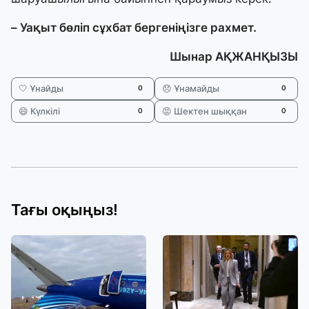
– Уақыт бөліп сұхбат бергеніңізге рахмет.
Шынар АҚЖАНҚЫЗЫ
🤍 Ұнайды
😞 Ұнамайды
0
0
😄 Күлкілі
😡 Шектен шыққан
0
0
Тағы оқыңыз!