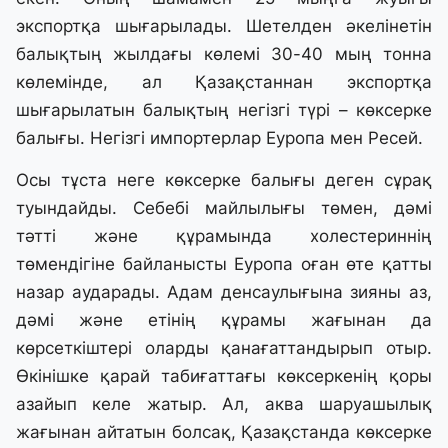
экспортқа шығарылады. Шетелден әкелінетін
балықтың жылдағы көлемі 30-40 мың тонна
көлемінде, ал Қазақстаннан экспортқа
шығарылатын балықтың негізгі түрі – көксерке
балығы. Негізгі импортерлар Еуропа мен Ресей.
Осы тұста неге көксерке балығы деген сұрақ
туындайды. Себебі майлылығы төмен, дәмі
тәтті және құрамында холестериннің
төмендігіне байланысты Еуропа оған өте қатты
назар аударады. Адам денсаулығына зияны аз,
дәмі және етінің құрамы жағынан да
көрсеткіштері оларды қанағаттандырып отыр.
Өкінішке қарай табиғаттағы көксеркенің қоры
азайып келе жатыр. Ал, аква шаруашылық
жағынан айтатын болсақ, Қазақстанда көксерке