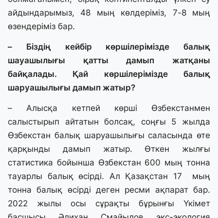
айдындарымыз, 48 мың көлдеріміз, 7-8 мың
өзендеріміз бар.
– Біздің кейбір көршілерімізде балық
шауашылығы қатты дамып жатқаны
байқалады. Қай көршілерімізде балық
шаруашылығы дамып жатыр?
– Алысқа кетпей көрші Өзбекстанмен
салыстырып айтатын болсақ, соңғы 5 жылда
Өзбекстан балық шаруашылығы саласында өте
қарқынды дамып жатыр. Өткен жылғы
статистика бойынша Өзбекстан 600 мың тонна
тауарлы балық өсірді. Ал Қазақстан 17 мың
тонна балық өсірді деген ресми ақпарат бар.
2022 жылы осы сұрақты бұрынғы Үкімет
басшысы Әлихан Смайылов экс-экология