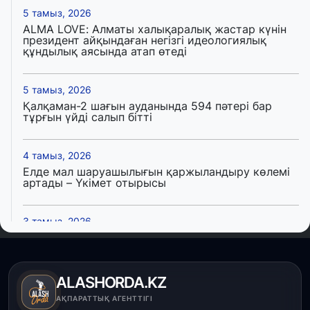
5 тамыз, 2026
ALMA LOVE: Алматы халықаралық жастар күнін
президент айқындаған негізгі идеологиялық
құндылық аясында атап өтеді
5 тамыз, 2026
Қалқаман-2 шағын ауданында 594 пәтері бар
тұрғын үйді салып бітті
4 тамыз, 2026
Елде мал шаруашылығын қаржыландыру көлемі
артады – Үкімет отырысы
3 тамыз, 2026
Өңірлерде жаңа вокзалдар, су құбыры,
логистикалық хаб және тұрғын үйлер
пайдалануға берілді
ALASHORDA.KZ
3 тамыз, 2026
АҚПАРАТТЫҚ АГЕНТТІГІ