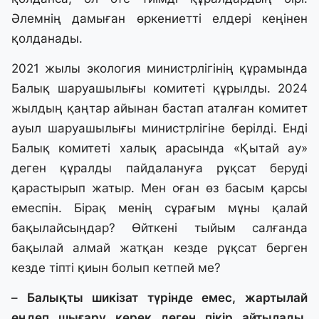
Әлемнің дамыған өркениетті елдері кеңінен
қолданады.
2021 жылы экология министрлігінің құрамында
Балық шаруашылығы комитеті құрылды. 2024
жылдың қаңтар айынан бастап аталған комитет
ауыл шаруашылығы министрлігіне берілді. Енді
Балық комитеті халық арасында «Қытай ау»
деген құралды пайдалануға рұқсат беруді
қарастырып жатыр. Мен оған өз басым қарсы
емеспін. Бірақ менің сұрағым мұны қалай
бақылайсыңдар? Өйткені тыйым салғанда
бақылай алмай жатқан кезде рұқсат берген
кезде тіпті қиын болып кетпей ме?
– Балықты шикізат түрінде емес, жартылай
өңдеп шығару керек деген пікір айтылады.