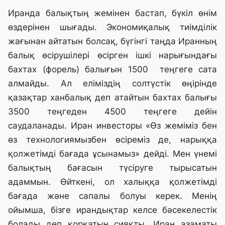
Иранда балықтың жемінен бастап, бүкіл өнім
өздерінен шығады. Экономиқалық тиімділік
жағынан айтатын болсақ, бүгінгі таңда Иранның
балық өсірушілері өсірген ішкі нарығындағы
бахтах (форель) балығын 1500 теңгеге сата
алмайды. Ал еліміздің солтүстік өңірінде
қазақтар ханбалық деп атайтын бахтах балығы
3500 теңгеден 4500 теңгеге дейін
саудаланады. Иран инвесторы «Өз жеміміз бен
өз технологиямызбен өсіреміз де, нарыққа
қолжетімді бағада ұсынамыз» дейді. Мен үнемі
балықтың бағасын түсіруге тырысатын
адаммын. Өйткені, ол халыққа қолжетімді
бағада және сапалы болуы керек. Менің
ойымша, бізге ирандықтар келсе бәсекелестік
болады деп қорқатын сияқты. Иран азаматы