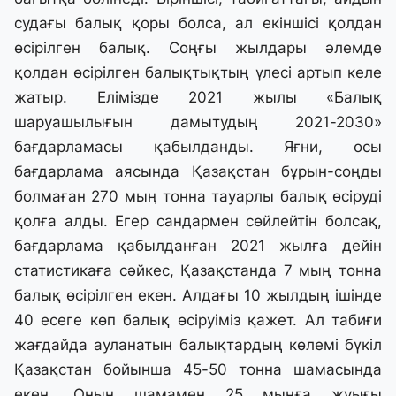
судағы балық қоры болса, ал екіншісі қолдан
өсірілген балық. Соңғы жылдары әлемде
қолдан өсірілген балықтықтың үлесі артып келе
жатыр. Елімізде 2021 жылы «Балық
шаруашылығын дамытудың 2021-2030»
бағдарламасы қабылданды. Яғни, осы
бағдарлама аясында Қазақстан бұрын-соңды
болмаған 270 мың тонна тауарлы балық өсіруді
қолға алды. Егер сандармен сөйлейтін болсақ,
бағдарлама қабылданған 2021 жылға дейін
статистикаға сәйкес, Қазақстанда 7 мың тонна
балық өсірілген екен. Алдағы 10 жылдың ішінде
40 есеге көп балық өсіруіміз қажет. Ал табиғи
жағдайда ауланатын балықтардың көлемі бүкіл
Қазақстан бойынша 45-50 тонна шамасында
екен. Оның шамамен 25 мыңға жуығы