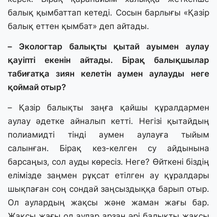
балық қымбаттап кетеді. Сосын барлығы «Қазір
балық еттен қымбат» деп айтады.
– Экологтар балықты қытай ауымен аулау
қауіпті екенін айтады. Бірақ балықшылар
табиғатқа зиян келетін аумен аулауды неге
қоймай отыр?
– Қазір балықты заңға қайшы құралдармен
аулау әдетке айналып кетті. Негізі қытайдың
полиамидті тінді аумен аулауға тыйым
салынған. Бірақ кез-келген су айдынына
барсаңыз, сол ауды көресіз. Неге? Өйткені біздің
елімізде заңмен рұқсат етілген ау құралдары
шықпаған соң сондай заңсыздыққа барып отыр.
Ол аулардың жақсы және жаман жағы бар.
Жақсы жағы ол аулар арзан әрі балықты жақсы