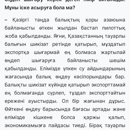
Мұны іске асыруға бола ма?
–
Қазіргі таңда балықтың қоры азаюына
байланысты өткен жылдан бастап пилоттық
жоба қабылданды. Яғни, Қазақстанның тауарлы
балығын шикізат ретінде қатырып, мұздатып
экспортқа шығармай ең болмаса жартылай
өңдеп шығаруға байланысты шешім
қабылданды. Елімізде үлкен су айдындарының
жағасында балық өңдеу кәсіпорындары бар.
Балықты шикізат күйінде қатырып экспорттамай
ең болмағанда сүрлеп, тұздап экспорттайтын
ережені ауыстырды. Ол бір жағынан дұрыс.
Өйткені өңдеу барысында бағасы артады және
елімізде кішкене болса қаржы қалып,
экономикамызға пайдасы тиеді. Бірақ тауарлы