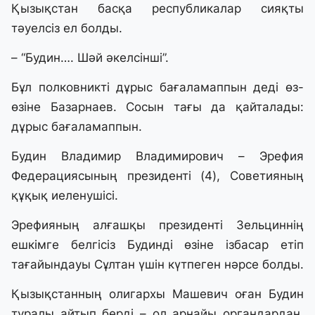
Қызықстан басқа республикалар сияқты
тәуелсіз ел болды.
– “Будин…. Шәй әкелсінші”.
Бұл полковникті дұрыс бағаламаппын деді өз-
өзіне Базарнаев. Сосын тағы да қайталады:
дұрыс бағаламаппын.
Будин Владимир Владимирович – Эрефия
Федерациясының президенті (4), Советияның
құқық иеленушісі.
Эрефияның алғашқы президенті Зельциннің
ешкімге белгісіз Будинді өзіне ізбасар етіп
тағайындауы Сұлтан үшін күтпеген нәрсе болды.
Қызықстанның олигархы Машевич оған Будин
туралы айтып берді – ол арнайы органдардан,