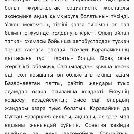
болып жүргенде-ақ социалистік жоспарлы
экономика ақша қымқыруға болатынын түсінді.
Үлкен мекеменің тізгіні қолға тиісімен ол сол
білімін іс жүзінде қолдануға кірісті. Оның ойлап
тапқан схемасы бойынша автобустардан түскен
табыс кассаға соқпай тікелей Каравайкиннің
қалтасына түсіп тұратын болды. Бірақ оған
жергілікті облысық басшылардан крыша керек
еді, сол крышаны ол облыстағы екінші адам
Базарнаевтан тапты, сөйтіп жандары туыс
адамдар өзара осылайша кездесті. Екеуінің
кездесуі кездейсоқтық емес еді, олардың
жандары өзара туыс болатын. Каравайкин де
Сұлтан Базарнаев сияқты, ақшаны, әсіресе мол
ақшаны жанындай сүйетін. Советия кезінде
ешкімде де жеке автомобиль болмайтын,