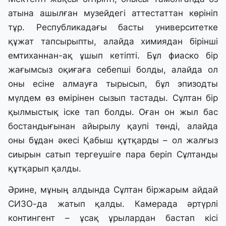
атына ашылған музейдегі аттестаттан көрініп
тұр. Республикадағы басты университетке
құжат тапсырыпты, алайда химиядан бірінші
емтиханнан-ақ ұшып кетіпті. Бұл фиаско бір
жағымсыз оқиғаға себепші болды, алайда ол
оны есіне алмауға тырысып, бұл эпизодты
мүлдем өз өмірінен сызып тастады. Сұлтан бір
қылмыстық іске тап болды. Оған он жыл бас
бостандығынан айырылу қаупі төнді, алайда
оны бұдан әкесі Қабыш құтқарды – ол жалғыз
сиырын сатып тергеушіге пара беріп Сұлтанды
құтқарып қалды.
Әрине, мұның алдында Сұлтан біржарым айдай
СИЗО-да жатып қалды. Камерада әртүрлі
контингент – ұсақ ұрылардан бастап кісі