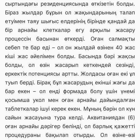
сыртындағы резиденциясында өткізетін болды.
Біраз жылдар бұрын ол жақындарының талап
етуімен таяу шығыс елдерінің бірінде қандай да
бір арнайы клеткалар егу арқылы жасару
процессін басынан өткерді. Оған салмақты
себеп те бар еді – ол он жылдай өзінен 40 жас
кіші жас әйелімен болды. Басында бәрі жақсы
болды, ол өзін жасарып кеткендей сезінді,
еркектік потенциясы артты. Жолдасы оған екі ұл
туып берді. Бірақ бұл жасарудың екінші жағы да
бар екен – ол енді формада болу үшін үнемі
қосымша укол мен оған арнайы дайындалған
таблеткалар ішуі керек екен. Мұның бәрін ол күн
сайын жасауына тура келді. Аквитаниядан (6)
оған арнайы дәрігер бөлінді, ол барлық қажетті
процедураны бақылап отырды. Ол өзіне-өзі