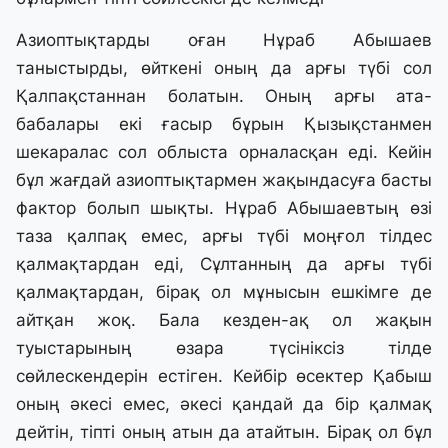
Азиоптықтарды оған Нұраб Абышаев
таныстырды, өйткені оның да арғы түбі сол
Қалпақстаннан болатын. Оның арғы ата-
бабалары екі ғасыр бұрын Қызықстанмен
шекаралас сол облыста орналасқан еді. Кейін
бұл жағдай азиоптықтармен жақындасуға басты
фактор болып шықты. Нұраб Абышаевтың өзі
таза қалпақ емес, арғы түбі моңғол тілдес
қалмақтардан еді, Сұлтанның да арғы түбі
қалмақтардан, бірақ ол мұнысын ешкімге де
айтқан жоқ. Бала кезден-ақ ол жақын
туыстарының өзара түсініксіз тілде
сөйлескендерін естіген. Кейбір өсектер Қабыш
оның әкесі емес, әкесі қандай да бір қалмақ
дейтін, тіпті оның атын да атайтын. Бірақ ол бұл