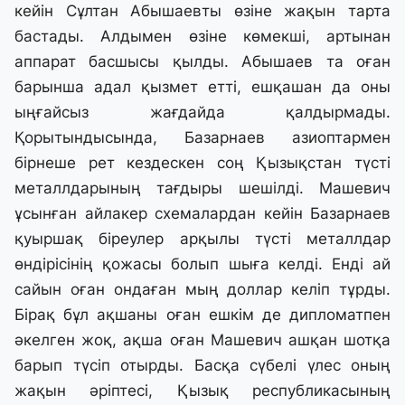
кейін Сұлтан Абышаевты өзіне жақын тарта
бастады. Алдымен өзіне көмекші, артынан
аппарат басшысы қылды. Абышаев та оған
барынша адал қызмет етті, ешқашан да оны
ыңғайсыз жағдайда қалдырмады.
Қорытындысында, Базарнаев азиоптармен
бірнеше рет кездескен соң Қызықстан түсті
металлдарының тағдыры шешілді. Машевич
ұсынған айлакер схемалардан кейін Базарнаев
қуыршақ біреулер арқылы түсті металлдар
өндірісінің қожасы болып шыға келді. Енді ай
сайын оған ондаған мың доллар келіп тұрды.
Бірақ бұл ақшаны оған ешкім де дипломатпен
әкелген жоқ, ақша оған Машевич ашқан шотқа
барып түсіп отырды. Басқа сүбелі үлес оның
жақын әріптесі, Қызық республикасының