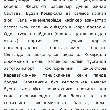
көбейді. Жергілікті басшылар дүние жинай
бастады. Бұдан Көмірқала да қалыса қойған
жоқ. Қала мекемелерінде кәсіпкер азаматтар
есепте жоқ «левый» өнімдер шығара бастады.
Одан түскен пайданы (оларды цехшылар деп
атады) партия пен құқық қорғау
органдарындағы бастықтармен бөлісті.
Сұлтанда алғашқы үлкен ақша ол Көмірқала
обкомының екінші хатшысы болып тұрғанда
автотранспорт кәсіпорнының директоры
Каравайкинмен танысқаннан кейін пайда
болды. Каравайкин бұл кәсіпорынға келмес
бұрын жергілікті политехника институтында
саяси экономикадан сабақ берген еді, ол
социалистік экономиканың барлық кем-
кетіктерін жетік білетін. Каравайкин оқытушы