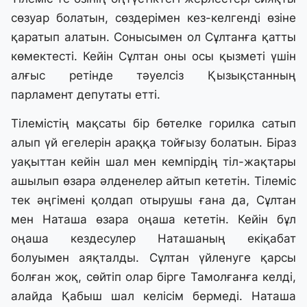
сөзуар болатын, сөздерімен кез-келгенді өзіне
қаратып алатын. Сонысымен ол Сұлтанға қатты
көмектесті. Кейін Сұлтан оны осы қызметі үшін
алғыс ретінде тәуелсіз Қызықстанның
парламент депутаты етті.
Тілемістің мақсаты бір бөтелке горилка сатып
алып үй егелерін араққа тойғызу болатын. Біраз
уақыттан кейін шал мен кемпірдің тіл-жақтары
ашылып өзара әлденелер айтып кететін. Тілеміс
тек әңгімені қолдап отырушы ғана да, Сұлтан
мен Наташа өзара оңаша кететін. Кейін бұл
оңаша кездесулер Наташаның екіқабат
болуымен аяқталды. Сұлтан үйленуге қарсы
болған жоқ, сөйтіп олар бірге Тамолғанға келді,
алайда Қабыш шал келісім бермеді. Наташа