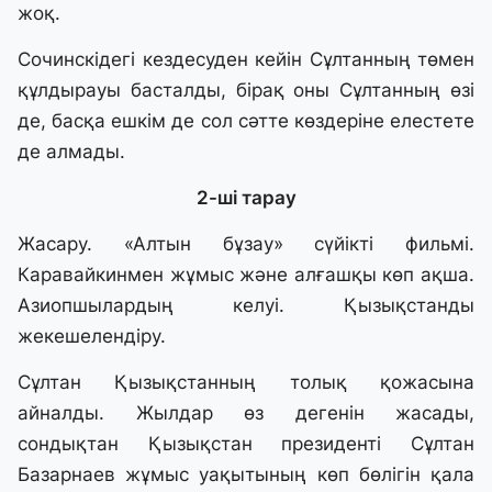
жоқ.
Сочинскідегі кездесуден кейін Сұлтанның төмен
құлдырауы басталды, бірақ оны Сұлтанның өзі
де, басқа ешкім де сол сәтте көздеріне елестете
де алмады.
2-ші тарау
Жасару. «Алтын бұзау» сүйікті фильмі.
Каравайкинмен жұмыс және алғашқы көп ақша.
Азиопшылардың келуі. Қызықстанды
жекешелендіру.
Сұлтан Қызықстанның толық қожасына
айналды. Жылдар өз дегенін жасады,
сондықтан Қызықстан президенті Сұлтан
Базарнаев жұмыс уақытының көп бөлігін қала