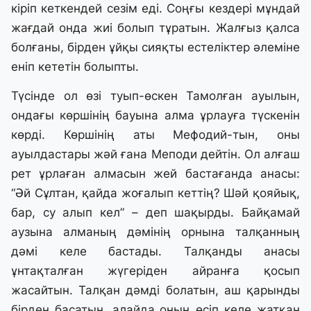
кіріп кеткендей сезім еді. Соңғы кездері мұндай
жағдай онда жиі болып тұратын. Жалғыз қалса
болғаны, бірден ұйқы сияқты естеліктер әлеміне
еніп кететін болыпты.
Түсінде ол өзі туып-өскен Тамолған ауылын,
ондағы көршінің бауына алма ұрлауға түскенін
көрді. Көршінің аты Мефодий-тын, оны
ауылдастары жәй ғана Меподи дейтін. Ол алғаш
рет ұрлаған алмасын жей бастағанда анасы:
“Әй Сұлтан, қайда жоғалып кеттің? Шәй қояйық,
бар, су алып кел” – деп шақырды. Байқамай
аузына алманың дәмінің орнына талқанның
дәмі келе бастады. Талқанды анасы
ұнтақталған жүгеріден айранға қосып
жасайтын. Талқан дәмді болатын, аш қарынды
бірден басатын, алайда оның өсіп келе жатқан