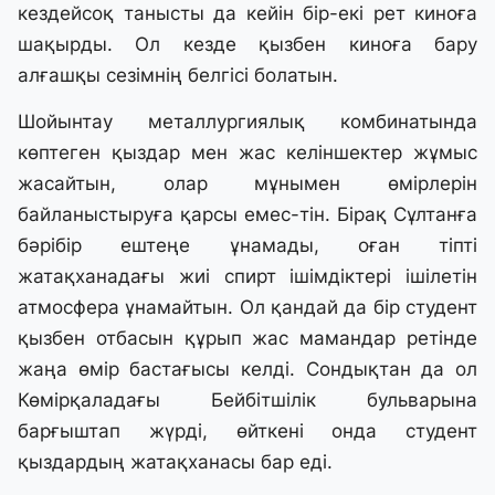
кездейсоқ танысты да кейін бір-екі рет киноға
шақырды. Ол кезде қызбен киноға бару
алғашқы сезімнің белгісі болатын.
Шойынтау металлургиялық комбинатында
көптеген қыздар мен жас келіншектер жұмыс
жасайтын, олар мұнымен өмірлерін
байланыстыруға қарсы емес-тін. Бірақ Сұлтанға
бәрібір ештеңе ұнамады, оған тіпті
жатақханадағы жиі спирт ішімдіктері ішілетін
атмосфера ұнамайтын. Ол қандай да бір студент
қызбен отбасын құрып жас мамандар ретінде
жаңа өмір бастағысы келді. Сондықтан да ол
Көмірқаладағы Бейбітшілік бульварына
барғыштап жүрді, өйткені онда студент
қыздардың жатақханасы бар еді.