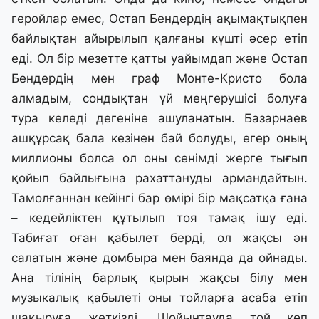
геройлар емес, Остап Бендердің ақымақтықпен
байлықтан айырылып қалғаны күшті әсер етіп
еді. Ол бір мезетте қатты уайымдап және Остап
Бендердің мен граф Монте-Кристо бола
алмадым, сондықтан үй меңгерушісі болуға
тура келеді дегеніне ашуланатын. Базарнаев
ашқұрсақ бала кезінен бай болуды, егер оның
миллионы болса ол оны сенімді жерге тығып
қойып байлығына рахаттануды армандайтын.
Тамолғаннан кейінгі бар өмірі бір мақсатқа ғана
– кедейліктен құтылып тоя тамақ ішу еді.
Табиғат оған қабылет берді, ол жақсы ән
салатын және домбыра мен баянда да ойнады.
Ана тілінің барлық қырын жақсы білу мен
музыкалық қабылеті оны тойларға асаба етіп
шақыруға жеткізді. Шойынтауда той көп