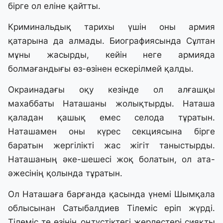
бірге ол еліне қайтты.
Криминальдық тарихы үшін оны армия
қатарына да алмады. Биографиясында Сұлтан
мұны жасырды, кейін неге армияда
болмағандығы өз-өзінен ескерілмей қалды.
Окраинадағы оқу кезінде ол алғашқы
махаббаты Наташаны жолықтырды. Наташа
қаладан қашық емес селода тұратын.
Наташамен оны күрес секциясына бірге
баратын жергілікті жас жігіт таныстырды.
Наташаның әке-шешесі жоқ болатын, ол ата-
әжесінің қолында тұратын.
Ол Наташаға барғанда қасында үнемі Шымқала
облысынан Сатыбалдиев Тілеміс еріп жүрді.
Тілеміс те өзінің оңтүстіктегі жерлестері сияқты