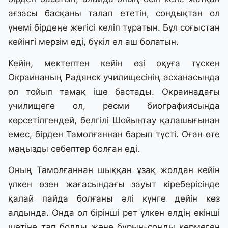
ағзасы басқаны талап ететін, сондықтан ол
үнемі бірдеңе жегісі келіп тұратын. Бұл соғыстан
кейінгі мерзім еді, бүкіл ел аш болатын.
Кейін, мектептен кейін өзі оқуға түскен
Окраинаның Радянск училищесінің асханасында
ол тойып тамақ іше бастады. Окраинадағы
училищеге ол, ресми биографиясында
көрсетілгендей, белгілі Шойынтау қалашығынан
емес, бірден Тамолғаннан барып түсті. Оған өте
маңызды себептер болған еді.
Оның Тамолғаннан шыққан ұзақ жолдан кейін
үлкен өзен жағасындағы зауыт кіреберісінде
қалай пайда болғаны әлі күнге дейін көз
алдында. Онда ол бірінші рет үлкен елдің екінші
шетіне тап болды және бұрын-соңды көрмеген