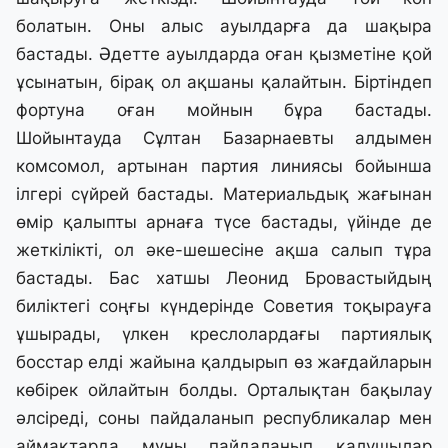
болатын. Оны алыс ауылдарға да шақыра
бастады. Әдетте ауылдарда оған қызметіне қой
ұсынатын, бірақ ол ақшаны қалайтын. Біртіндеп
фортуна оған мойнын бұра бастады.
Шойынтауда Сұлтан Базарнаевты алдымен
комсомол, артынан партия линиясы бойынша
ілгері сүйрей бастады. Материальдық жағынан
өмір қалыпты арнаға түсе бастады, үйінде де
жеткілікті, ол әке-шешесіне ақша салып тұра
бастады. Бас хатшы Леонид Бровастыйдың
биліктегі соңғы күндерінде Советия тоқырауға
ұшырады, үлкен креслолардағы партиялық
босстар елді жайына қалдырып өз жағдайларын
көбірек ойлайтын болды. Орталықтан бақылау
әлсіреді, соны пайдаланып республикалар мен
аймақтарда мұны пайдаланып қалушылар