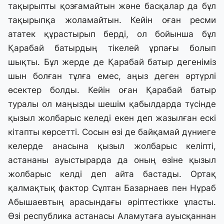
тақырыпты қозғамайтын және басқалар да бұл
тақырыпқа жоламайтын. Кейін оған ресми
ататек құрастырып берді, ол бойынша бұл
Қарабай батырдың тікелей ұрпағы болып
шықты. Бұл жерде де Қарабай батыр дегеніміз
шын болған тұлға емес, аңыз деген әртүрлі
өсектер болды. Кейін оған Қарабай батыр
туралы ол маңызды шешім қабылдарда түсінде
қызыл жолбарыс келеді екен деп жазылған ескі
кітапты көрсетті. Сосын өзі де байқамай дүниеге
келерде анасына қызыл жолбарыс келіпті,
астананы ауыстырарда да оның өзіне қызыл
жолбарыс келді деп айта бастады. Ортақ
қалмақтық фактор Сұлтан Базарнаев пен Нұраб
Абышаевтың арасындағы әріптестікке ұласты.
Өзі республика астанасы Аламутаға ауысқаннан