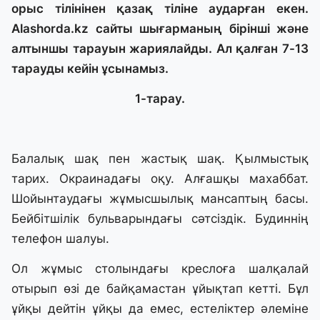
орыс тілінінен қазақ тіліне аударған екен.
Аlashorda.kz сайты шығарманың бірінші және
алтыншы тарауын жариялайды. Ал қалған 7-13
тарауды кейін ұсынамыз.
1-тарау.
Балалық шақ пен жастық шақ. Қылмыстық
тарих. Окраинадағы оқу. Алғашқы махаббат.
Шойынтаудағы жұмысшылық мансаптың басы.
Бейбітшілік бульварындағы сәтсіздік. Будиннің
телефон шалуы.
Ол жұмыс столындағы креслоға шалқалай
отырып өзі де байқамастан ұйықтап кетті. Бұл
ұйқы дейтін ұйқы да емес, естеліктер әлеміне