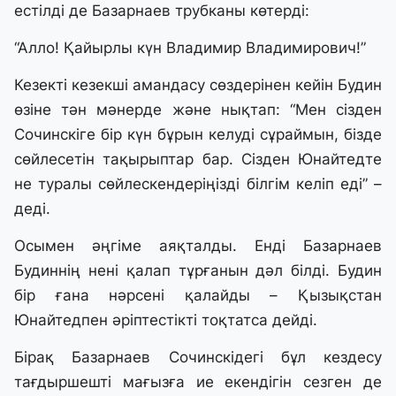
естілді де Базарнаев трубканы көтерді:
“Алло! Қайырлы күн Владимир Владимирович!”
Кезекті кезекші амандасу сөздерінен кейін Будин
өзіне тән мәнерде және нықтап: “Мен сізден
Сочинскіге бір күн бұрын келуді сұраймын, бізде
сөйлесетін тақырыптар бар. Сізден Юнайтедте
не туралы сөйлескендеріңізді білгім келіп еді” –
деді.
Осымен әңгіме аяқталды. Енді Базарнаев
Будиннің нені қалап тұрғанын дәл білді. Будин
бір ғана нәрсені қалайды – Қызықстан
Юнайтедпен әріптестікті тоқтатса дейді.
Бірақ Базарнаев Сочинскідегі бұл кездесу
тағдыршешті мағызға ие екендігін сезген де