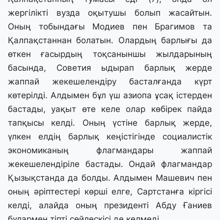
жергілікті вузда оқытушы болып жасайтын.
Оның тобындағы Модиев пен Брагимов та
Қалпақстаннан болатын. Олардың барлығы да
өткен ғасырдың тоқсаныншы жылдарының
басында, Советия ыдырап барлық жерде
жаппай жекешелендіру басталғанда күрт
көтерілді. Алдымен бұл үш азиопа ұсақ істерден
бастады, уақыт өте келе олар көбірек пайда
тапқысы келді. Оның үстіне барлық жерде,
үлкен елдің барлық кеңістігінде социалистік
экономиканың флагмандары жаппай
жекешелендіріле бастады. Ондай флагмандар
Қызықстанда да болды. Алдымен Машевич пен
оның әріптестері көрші елге, Сартстанға кіргісі
келді, алайда оның президенті Абду Ғаниев
бұлармен тіпті сөйлескісі де келмеді