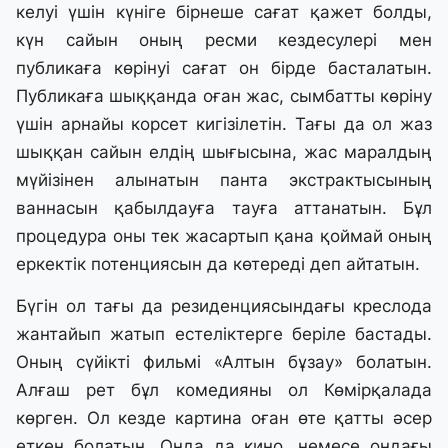
келуі үшін күніге бірнеше сағат қажет болды,
күн сайын оның ресми кездесулері мен
публикаға көрінуі сағат он бірде басталатын.
Публикаға шыққанда оған жас, сымбатты көріну
үшін арнайы корсет кигізілетін. Тағы да ол жаз
шыққан сайын елдің шығысына, жас маралдың
мүйізінен алынатын панта экстрактысының
ваннасын қабылдауға тауға аттанатын. Бұл
процедура оны тек жасартып қана қоймай оның
еркектік потенциясын да көтереді деп айтатын.
Бүгін ол тағы да резиденциясындағы креслода
жантайып жатып естеліктерге беріле бастады.
Оның сүйікті фильмі «Алтын бұзау» болатын.
Алғаш рет бұл комедияны ол Көмірқалада
көрген. Ол кезде картина оған өте қатты әсер
еткен болатын. Онда да кино, немесе ондағы