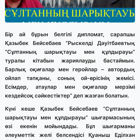
Бір ай бұрын белгілі дипломат, сарапшы
Қазыбек Бейсебаев “Рыскелді Дәуітбаевтың
“Сұлтанның шарықтауы мен құлдырауы”
туралы кітабын жариялауды бастаймын.
Барлық оқиғалар мен геройлар – автордың
ойлап тапқаны, соның ой-өрісінің жемісі.
Есімдер, атаулар мен оқиғалар мерзімі
кездейсоқ сәйкестіктер” деп жазған болатын.
Күні кеше Қазыбек Бейсебаев “Сұлтанның
шарықтауы мен құлдырауы” шығармасының
өзі екенін мойындады. Бұл шығарманы
әлеуметтік желі белсендісі Қуаныш Еділхан