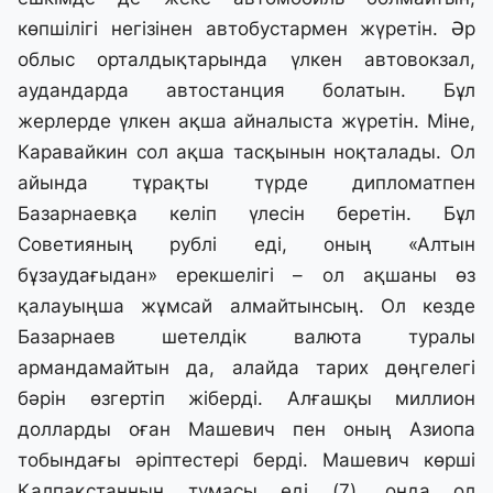
көпшілігі негізінен автобустармен жүретін. Әр
облыс орталдықтарында үлкен автовокзал,
аудандарда автостанция болатын. Бұл
жерлерде үлкен ақша айналыста жүретін. Міне,
Каравайкин сол ақша тасқынын ноқталады. Ол
айында тұрақты түрде дипломатпен
Базарнаевқа келіп үлесін беретін. Бұл
Советияның рублі еді, оның «Алтын
бұзаудағыдан» ерекшелігі – ол ақшаны өз
қалауыңша жұмсай алмайтынсың. Ол кезде
Базарнаев шетелдік валюта туралы
армандамайтын да, алайда тарих дөңгелегі
бәрін өзгертіп жіберді. Алғашқы миллион
долларды оған Машевич пен оның Азиопа
тобындағы әріптестері берді. Машевич көрші
Қалпақстанның тумасы еді (7), онда ол