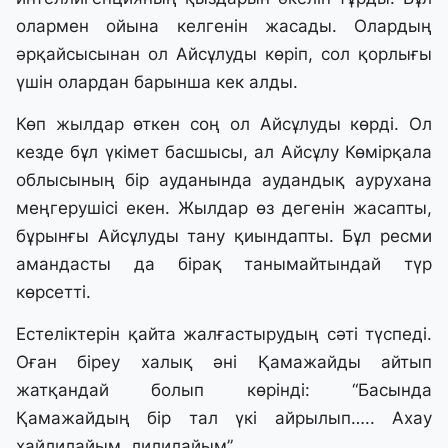
олармен ойына келгенін жасады. Олардың
әрқайсысынан ол Айсұлуды көріп, сол қорлығы
үшін олардан барынша кек алды.
Көп жылдар өткен соң ол Айсұлуды көрді. Ол
кезде бұл үкімет басшысы, ал Айсұлу Көмірқала
облысының бір ауданында аудандық аурухана
меңгерушісі екен. Жылдар өз дегенін жасапты,
бұрынғы Айсұлуды тану қиындапты. Бұл ресми
амандасты да бірақ танымайтындай түр
көрсетті.
Естеліктерін қайта жалғастырудың сәті түспеді.
Оған біреу халық әні Қамажайды айтып
жатқандай болып көрінді: “Басында
Қамажайдың бір тал үкі айрылып….. Ахау
хайлилайым, лилилайым”.