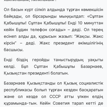
Ол басын күрт сілкіп алдында тұрған көмекшісін
байқады, ол бірсарынды мыңқылдап: «Сұлтан
Қабышұлы! Сұлтан Қабышұлы! Енді 10 минуттан
кейін Будин телефон соғады» – деді. Ол терең
есінеп алды да, құрысын жазып: “Жақсы. Жакс
кірсін” – деді. Жакс президент әкімшілігінің
басшысы.
Енді біздің геройды таныстырудың уақыты
келді. Бұл Сұлтан Қабышұлы Базарнаев,
Қызықстан президенті болатын.
Базарнаев Қызықстанды ол Қызық социалистік
республикасы болып тұрған кезден басқаратын
және ол кезде ол СССР атты үлкен елдің
құрамында-тын. Кейін Советия тарап кетті де