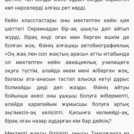
көп нәрселерді алғаш рет көрді.
Кейін класстастары оны мектептен кейін қия
шеттегі Окраинадан бір-ақ шықты деп айтып
жүрді, бірақ енді оған мән берген ешкім де
болған жоқ. Өзінің алғашқы автобиографиялық
«Оң жақ пен сол жақтың арасы» атты кітабында
ол мектептен кейін авиациялық училищеге
оқуға түстім, алайда әкем мені жіберген жоқ,
баласы ата-анасын тастап алысқа кетуі дұрыс
болмайды деді деп жазды. Өзінің айтуы
бойынша әкесі оны ұшқыш болуға жібермепті,
алайда қарапайым жұмысшы болуға артық
әңгімесіз-ақ келісіпті. Қисынға келмейді-ақ,
бірақ оған назар аударған кім бар дейсің?
Мектепті жақсы бітіріпті, онысы Тамолғанда өз