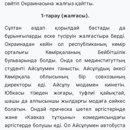
сөйтіп Окраинасына жалғыз қайтты.
1-тарау (жалғасы).
Сұлтан аздап қорылдай бастады да
бұрынғыларды еске түсіруін жалғастыра берді.
Окраинадан кейін ол республиканың көмір
орталығы Көмірқаланың Бейбітшілік
бульварында болды. Онда ол мединституттың
студенті Айсұлумен танысты. Айсұлудың әкесі
Көмірқала облысының бір совхозының
директоры еді. Айсұлу модамен киінетін.
Юбкасы тізеден жоғары, туфлиі қайықтай,
шашы да алпысыншы жылдарғы модаға сәйкес
болатын. Ондай прическа шетел әртістерінде
және «Кавказ тұтқыны» комедиясындағы
әртістерде болушы еді. Ол Айсұлумен автобуста