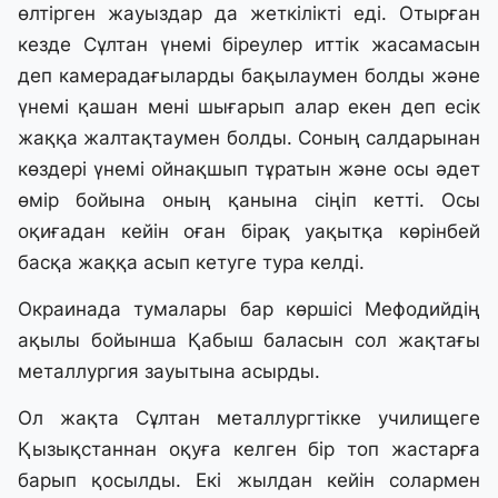
өлтірген жауыздар да жеткілікті еді. Отырған
кезде Сұлтан үнемі біреулер иттік жасамасын
деп камерадағыларды бақылаумен болды және
үнемі қашан мені шығарып алар екен деп есік
жаққа жалтақтаумен болды. Соның салдарынан
көздері үнемі ойнақшып тұратын және осы әдет
өмір бойына оның қанына сіңіп кетті. Осы
оқиғадан кейін оған бірақ уақытқа көрінбей
басқа жаққа асып кетуге тура келді.
Окраинада тумалары бар көршісі Мефодийдің
ақылы бойынша Қабыш баласын сол жақтағы
металлургия зауытына асырды.
Ол жақта Сұлтан металлургтікке училищеге
Қызықстаннан оқуға келген бір топ жастарға
барып қосылды. Екі жылдан кейін солармен