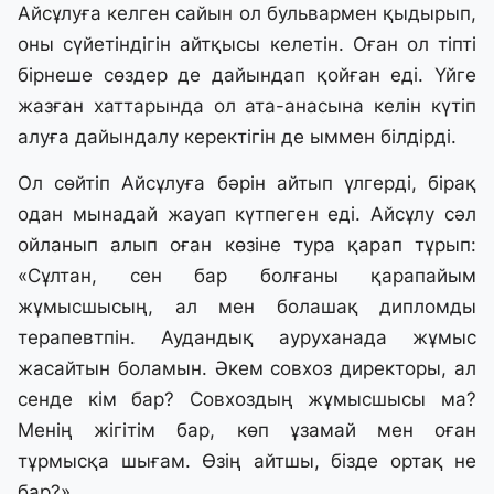
Айсұлуға келген сайын ол бульвармен қыдырып,
оны сүйетіндігін айтқысы келетін. Оған ол тіпті
бірнеше сөздер де дайындап қойған еді. Үйге
жазған хаттарында ол ата-анасына келін күтіп
алуға дайындалу керектігін де ыммен білдірді.
Ол сөйтіп Айсұлуға бәрін айтып үлгерді, бірақ
одан мынадай жауап күтпеген еді. Айсұлу сәл
ойланып алып оған көзіне тура қарап тұрып:
«Сұлтан, сен бар болғаны қарапайым
жұмысшысың, ал мен болашақ дипломды
терапевтпін. Аудандық ауруханада жұмыс
жасайтын боламын. Әкем совхоз директоры, ал
сенде кім бар? Совхоздың жұмысшысы ма?
Менің жігітім бар, көп ұзамай мен оған
тұрмысқа шығам. Өзің айтшы, бізде ортақ не
бар?»