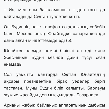
– Ия, мен оны бағаламаппын – деп тағы да
қайталады да Сұлтан туалетке кетті.
Ол Будиннің неге телефон соққанының себебін
білді. Мәселе оның Юнайтедке сапары кезінде
өзіне алған міндеттемеде еді (5).
Юнайтед әлемде нөмірі бірінші ел еді және
Эрефияның Будин кезінде дами түсуі оған
ұнамады.
Сол уақытта қаңтарда Сұлтан Юнайтедтің
ақсары президентіне бірақ уәделер беріп
тастаған. Мұны Будин біліп қалыпты. Барлауы
жұмыс жасайды деп мысқылдады Базарнаев.
Арнайы жабық байланыс аппаратының дыбысы