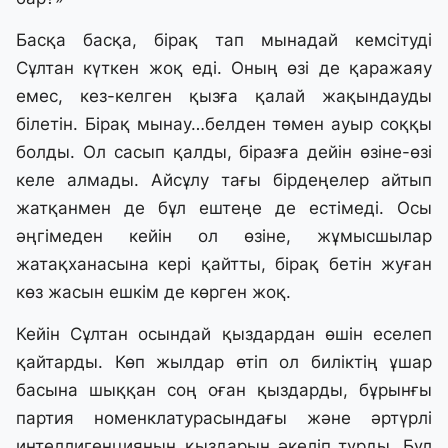
Басқа басқа, бірақ тап мынадай кемсітуді
Сұлтан күткен жоқ еді. Оның өзі де қаражаяу
емес, кез-келген қызға қалай жақындауды
білетін. Бірақ мынау…белден төмен ауыр соққы
болды. Ол сасып қалды, біразға дейін өзіне-өзі
келе алмады. Айсұлу тағы бірдеңелер айтып
жатқанмен де бұл ештеңе де естімеді. Осы
әңгімеден кейін ол өзіне, жұмысшылар
жатақханасына кері қайтты, бірақ бетін жуған
көз жасын ешкім де көрген жоқ.
Кейін Сұлтан осындай қыздардан өшін еселеп
қайтарды. Көп жылдар өтіп ол биліктің ұшар
басына шыққан соң оған қыздарды, бұрынғы
партия номенклатурасындағы және әртүрлі
интеллигенцияның қыздарын әкеліп тұрды. Бұл