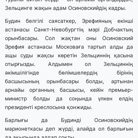
Зельцинге жақын адам Осиновскийдің кадры.
Будин белгілі саясаткер, Эрефияның екінші
астанасы Санкт-Невобургтің мэрі Добчактың
орынбасары. Сол жақтан оны Осиновский
Эрефия астанасы Московаға тартып алды да
ащы суды жақсы көретін Зельциннің қасына
отырғызды. Алдымен ол Зельциннің
әкімшілігінде бөлімшелердің бірінің
басшысының орынбасары болды, артынан
арнайы органның басшысы, кейін премьер-
министр болды да соңында үлкен елдің
президенті креслосына қонжиды.
Барлығы да Будинді Осиновскийдің
марионеткасы деп жүрді, алайда ол барлығын
да ақырында алдап соқты.