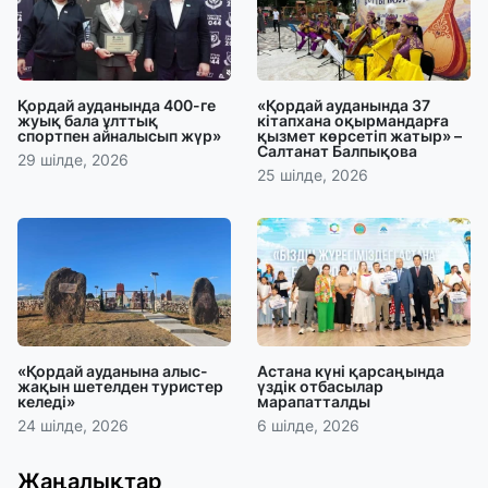
Қордай ауданында 400-ге
«Қордай ауданында 37
жуық бала ұлттық
кітапхана оқырмандарға
спортпен айналысып жүр»
қызмет көрсетіп жатыр» –
Салтанат Балпықова
29 шілде, 2026
25 шілде, 2026
«Қордай ауданына алыс-
Астана күні қарсаңында
жақын шетелден туристер
үздік отбасылар
келеді»
марапатталды
24 шілде, 2026
6 шілде, 2026
Жаңалықтар