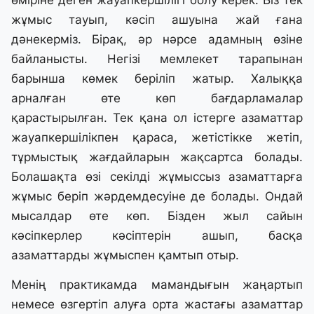
өміріне деген жауапкершілігі болу керек. Біз тек
жұмыс тауып, кәсіп ашуына жай ғана
дәнекерміз. Бірақ, әр нәрсе адамның өзіне
байланысты. Негізі мемлекет тарапынан
барынша көмек беріліп жатыр. Халыққа
арналған өте көп бағдарламалар
қарастырылған. Тек қана ол істерге азаматтар
жауапкершілікпен қараса, жетістікке жетіп,
тұрмыстық жағдайларын жақсартса болады.
Болашақта өзі секілді жұмыссыз азаматтарға
жұмыс беріп жәрдемдесуіне де болады. Ондай
мысалдар өте көп. Бізден жыл сайын
кәсіпкерлер кәсіптерін ашып, басқа
азаматтарды жұмыспен қамтып отыр.
Менің практикамда мамандығын жаңартып
немесе өзгертіп алуға орта жастағы азаматтар