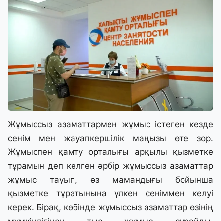
Жұмыссыз азаматтармен жұмыс істеген кезде
сенім мен жауапкершілік маңызы өте зор.
Жұмыспен қамту орталығы арқылы қызметке
тұрамын деп келген әрбір жұмыссыз азаматтар
жұмыс тауып, өз мамандығы бойынша
қызметке тұратынына үлкен сеніммен келуі
керек. Бірақ, көбінде жұмыссыз азаматтар өзінің