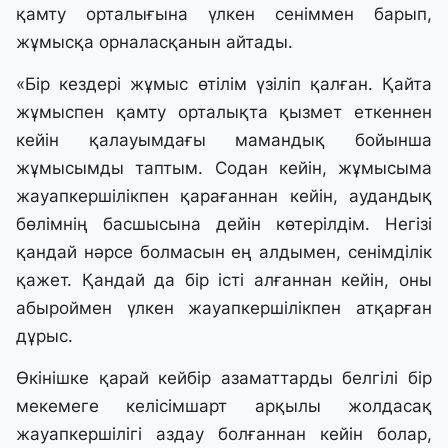
қамту орталығына үлкен сеніммен барып,
жұмысқа орналасқанын айтады.
«Бір кездері жұмыс өтілім үзіліп қалған. Қайта
жұмыспен қамту орталықта қызмет еткеннен
кейін қалауымдағы мамандық бойынша
жұмысымды таптым. Содан кейін, жұмысыма
жауапкершілікпен қарағаннан кейін, аудандық
бөлімнің басшысына дейін көтерілдім. Негізі
қандай нәрсе болмасын ең алдымен, сенімділік
қажет. Қандай да бір істі алғаннан кейін, оны
абыроймен үлкен жауапкершілікпен атқарған
дұрыс.
Өкінішке қарай кейбір азаматтарды белгілі бір
мекемеге келісімшарт арқылы жолдасақ
жауапкершілігі аздау болғаннан кейін болар,