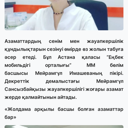
Азаматтардың сенім мен жауапкершілік
құндылықтарын сезінуі өмірде өз жолын табуға
әсер етеді. Бұл Астана қаласы “Еңбек
мобильдігі орталығы” ММ бөлім
басшысы Мейрамгүл Имашеваның пікірі.
Декреттік демалыстағы Мейрамгүл
Сансызбайқызы жауапкершілігі жоғары азамат
жерде қалмайтынын айтады.
«Жолдама арқылы басшы болған азаматтар
бар»