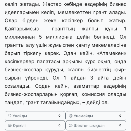
келіп жатады. Жастар көбінде өздерінің бизнес
идеяларымен келіп, мемлекеттен грант алады.
Олар бірден жеке кәсіпкер болып жатыр.
Қайтарымсыз гранттың жалпы құны 1
миллионнан 5 миллионға дейін бөлінеді. Ол
грантты алу үшін жұмыспен қамту мекемелеріне
барып тіркелу керек. Одан кейін, «Атамекен»
кәсіпкерлер палатасы арқылы курс оқып, онда
бизнес-жоспар құруды, жалпы бизнестің қыр-
сырын үйренеді. Ол 1 айдан 3 айға дейін
созылады. Содан кейін, азаматтар өздерінің
бизнес-жоспарларын қорғап, комиссия оларды
таңдап, грант тағайындайды», – дейді ол.
🤍 Ұнайды
😞 Ұнамайды
0
0
😄 Күлкілі
😡 Шектен шыққан
0
0