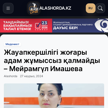
ALASHORDA.KZ
RU
Мәдениет
Жауапкершілігі жоғары
адам жұмыссыз қалмайды
– Мейрамгүл Имашева
Alashorda
27 наурыз, 2024