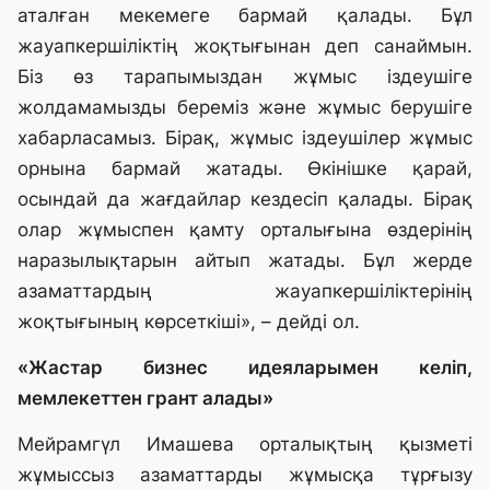
аталған мекемеге бармай қалады. Бұл
жауапкершіліктің жоқтығынан деп санаймын.
Біз өз тарапымыздан жұмыс іздеушіге
жолдамамызды береміз және жұмыс берушіге
хабарласамыз. Бірақ, жұмыс іздеушілер жұмыс
орнына бармай жатады. Өкінішке қарай,
осындай да жағдайлар кездесіп қалады. Бірақ
олар жұмыспен қамту орталығына өздерінің
наразылықтарын айтып жатады. Бұл жерде
азаматтардың жауапкершіліктерінің
жоқтығының көрсеткіші», – дейді ол.
«Жастар бизнес идеяларымен келіп,
мемлекеттен грант алады»
Мейрамгүл Имашева орталықтың қызметі
жұмыссыз азаматтарды жұмысқа тұрғызу