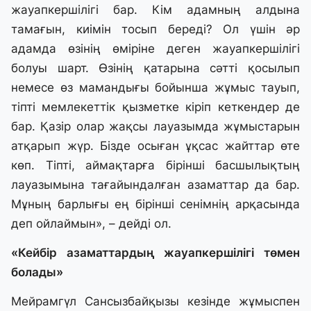
жауапкершілігі бар. Кім адамның алдына
тамағын, киімін тосып береді? Ол үшін әр
адамда өзінің өміріне деген жауапкершілігі
болуы шарт. Өзінің қатарына сәтті қосылып
немесе өз мамандығы бойынша жұмыс тауып,
тіпті мемлекеттік қызметке кіріп кеткендер де
бар. Қазір олар жақсы лауазымда жұмыстарын
атқарып жүр. Бізде осыған ұқсас жайттар өте
көп. Тіпті, аймақтарға бірінші басшылықтың
лауазымына тағайындалған азаматтар да бар.
Мұның барлығы ең бірінші сенімнің арқасында
деп ойлаймын», – дейді ол.
«Кейбір азаматтардың жауапкершілігі төмен
болады»
Мейрамгүл Сансызбайқызы кезінде жұмыспен