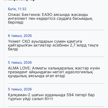
Бүгін, 11:32
Олжас Бектенов: ЕАЭО аясында жасанды
интеллект пен кедергісіз саудаға басымдық
беріледі
6 тамыз, 2026
Үкімет СҚО ауылдарын сумен қамтуға
қайтарылған активтер есебінен 2,7 млрд теңге
бөлді
5 тамыз, 2026
ALMA LOVE: Алматы халықаралық жастар күнін
президент айқындаған негізгі идеологиялық
құндылық аясында атап өтеді
5 тамыз, 2026
Қалқаман-2 шағын ауданында 594 пәтері бар
тұрғын үйді салып бітті