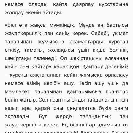
немесе оларды қайта даярлау курстарына
жолдау екенін айтады.
«Бұл өте жақсы мүмкіндік. Мұнда ең бастысы
жауапкершілік пен сенім керек. Себебі, үкімет
тарапынан жұмыссыз азаматтарды курстан
өткізу, тамағы, жолақысы үшін ақша бөлініп,
шәкіртақы төленеді. Ол шәкіртақыны алғаннан
кейін оны қайтару керек қой. Қайтару дегеніміз
– курсты аяқтағаннан кейін жұмысқа орналасу
немесе өзінің кәсібін ашу. Кәсіп ашу үшін де
мемлекет тарапынан қайтарымсыз гранттар
бөліп жатыр. Сол грантты оңды пайдаланып, ісін
ашып ары қарай оны дөңгелетсе бүкіл сенім
ақталады. Бұл жерде табандылық пен
жауапкершілік керек. Ең бірінші әр адамның өз