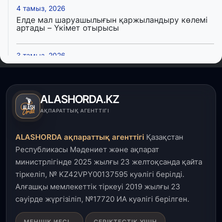
4 тамыз, 2026
Елде мал шаруашылығын қаржыландыру көлемі
артады – Үкімет отырысы
3 тамыз, 2026
Өңірлерде жаңа вокзалдар, су құбыры,
логистикалық хаб және тұрғын үйлер
пайдалануға берілді
ALASHORDA.KZ
3 тамыз, 2026
АҚПАРАТТЫҚ АГЕНТТІГІ
Қызылордада 300 орындық аурухана,
Президенттік кітапхана және жаңа театр
ALASHORDA ақпараттық агенттігі
Қазақстан
салынып жатыр
Республикасы Мәдениет және ақпарат
министрлігінде 2025 жылғы 23 желтоқсанда қайта
1 тамыз, 2026
тіркеліп, № KZ42VPY00137595 куәлігі берілді.
Кинопоиск Қазақстан азаматтарының ең
танымал онлайн-кинотеатрына айналды
Алғашқы мемлекеттік тіркеуі 2019 жылғы 23
сәуірде жүргізіліп, №17720 ИА куәлігі берілген.
31 шілде, 2026
МЕНШІК ИЕСІ
СЕРІКТЕСТІК ҮШІН