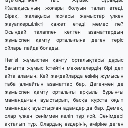
мүмкіндігінен тыс жұмыс сұрайды.
Жалақысының жоғары болуын талап етеді.
Бірақ, жалақысы жоғары жұмыстар үлкен
жауапкершілікті қажет етеді мемес пе?
Осындай талаппен келген азаматтардың
жұмыспен қамту орталығына деген теріс
ойлары пайда болады.
Негізі жұмыспен қамту орталықтары дұрыс
бағытта жұмыс істейтін мекемелердің бірі деп
айта аламын. Кей жағдайларда өзінің жұмысын
таба алмайтын азаматтар бар. Дегенмен де
жұмыспен қамту орталығы арқылы бұрынғы
мамандығын ауыстырып, басқа курста оқып
мамандық ауыстырған адамдар да бар. Демек,
олар үлкен сеніммен келіп тұр ғой. Сенімдері
ақталып тұр. Олардың өздерінің өміріне деген