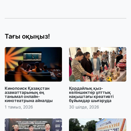
Тағы оқыңыз!
Кинопоиск Қазақстан
Қордайлық қыз-
азаматтарының ең
келіншектер ұлттық
танымал онлайн-
нақыштағы креативті
кинотеатрына айналды
бұйымдар шығаруда
1 тамыз, 2026
30 шілде, 2026