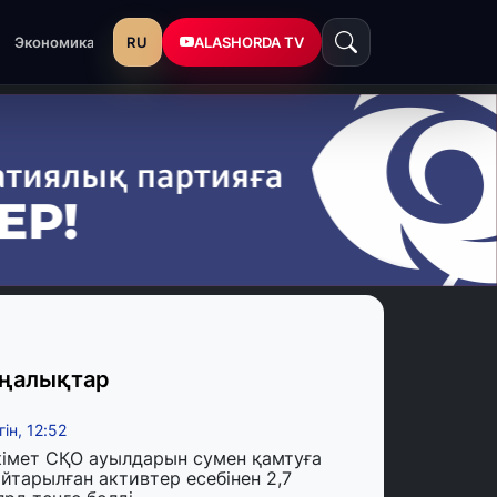
RU
ALASHORDA TV
Экономика
ңалықтар
гін, 12:52
кімет СҚО ауылдарын сумен қамтуға
йтарылған активтер есебінен 2,7