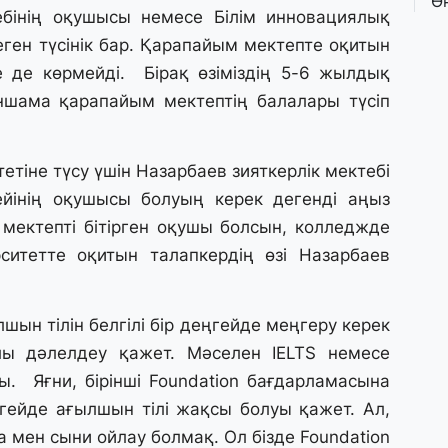
Ө
ебінің оқушысы немесе Білім инновациялық
л
па
еген түсінік бар. Қарапайым мектепте оқитын
е де көрмейді. Бірақ өзіміздің 5-6 жылдық
3 
аншама қарапайым мектептің балалары түсіп
Қ
П
т
тіне түсу үшін Назарбаев зияткерлік мектебі
ейінің оқушысы болуың керек дегенді аңыз
1 
 мектепті бітірген оқушы болсын, колледжде
К
ситетте оқитын талапкердің өзі Назарбаев
е
а
лшын тілін белгілі бір деңгейде меңгеру керек
31
ы дәлелдеу қажет. Мәселен IELTS немесе
А
ы. Яғни, бірінші Foundation бағдарламасына
к
п
ңгейде ағылшын тілі жақсы болуы қажет. Ал,
а мен сыни ойлау болмақ. Ол бізде Foundation