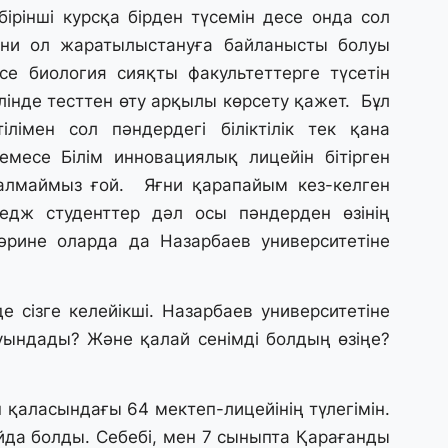
31
ірінші курсқа бірден түсемін десе онда сол
Қ
яғни ол жаратылыстануға байланысты болуы
ұ
ж
се биология сияқты факультеттерге түсетін
тілінде тесттен өту арқылы көрсету қажет. Бұл
лімен сол пәндердегі біліктілік тек қана
31
емесе Білім инновациялық лицейін бітірген
«
м
алмаймыз ғой. Яғни қарапайым кез-келген
қ
дж студенттер дәл осы пәндерден өзінің
 әрине оларда да Назарбаев университетіне
31
П
Ш
 сізге келейікші. Назарбаев университетіне
уындады? Және қалай сенімді болдың өзіңе?
30
Т
а
қаласындағы 64 мектеп-лицейінің түлегімін.
па
йда болды. Себебі, мен 7 сыныпта Қарағанды