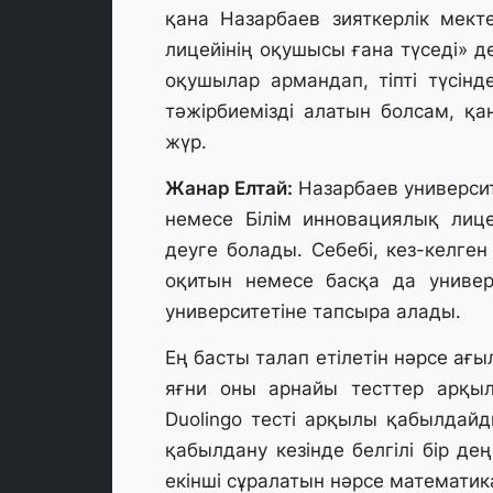
қана Назарбаев зияткерлік мект
лицейінің оқушысы ғана түседі» д
оқушылар армандап, тіпті түсінд
тәжірбиемізді алатын болсам, қ
жүр.
Жанар Елтай:
Назарбаев университе
немесе Білім инновациялық лиц
деуге болады. Себебі, кез-келген
оқитын немесе басқа да универ
университетіне тапсыра алады.
Ең басты талап етілетін нәрсе ағы
яғни оны арнайы тесттер арқыл
Duolingo тесті арқылы қабылдайд
қабылдану кезінде белгілі бір де
екінші сұралатын нәрсе математик