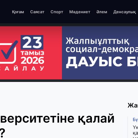
Қоғам
Саясат
Спорт
Мәдениет
Әлем
Денсаулық
Жа
верситетіне қалай
Бү
Ү
?
қа