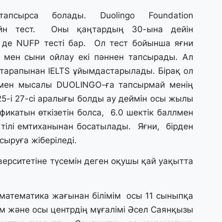
27
апсырса болады. Duolingo Foundation
Б
айн тест. Оны қаңтардың 30-ына дейін
т
р де NUFP тесті бар. Ол тест бойынша яғни
б
ка мен сыни ойлау екі пәннен тапсырады. Ал
т тарапынан IELTS ұйымдастарылады. Бірақ ол
27
а мен мысалы DUOLINGO-ға тапсырмай менің
Е
д
5-і 27-сі аралығы болды ау деймін осы жылы
ификатын өткізетін болса, 6.0 шектік баллмен
27
тілі емтиханынан босатылады. Яғни, бірден
Т
ыруға жіберіледі.
ж
ө
ерситетіне түсемін деген оқушы қай уақытта
к
25
 математика жағынан білімім осы 11 сыныпқа
«
м және осы центрдің мұғалімі Әсел Саянқызы
о