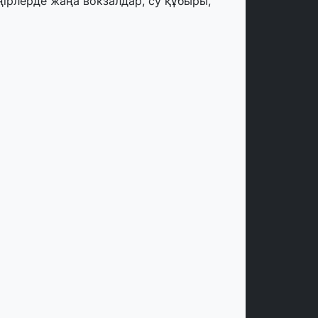
ңірлерде жаңа вокзалдар, су құбыры,
огистикалық хаб және тұрғын үйлер
йдалануға берілді
тамыз, 2026
ызылордада 300 орындық аурухана,
резиденттік кітапхана және жаңа
еатр салынып жатыр
тамыз, 2026
инопоиск Қазақстан азаматтарының
ң танымал онлайн-кинотеатрына
йналды
 шілде, 2026
қмола облысындағы кездесуде
әсіпкерлер мен ұстаздар «Әділет»
артиясына өз ұсыныстарын айтты