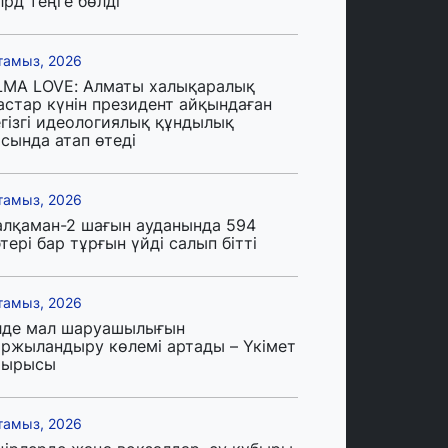
лрд теңге бөлді
тамыз, 2026
LMA LOVE: Алматы халықаралық
астар күнін президент айқындаған
егізгі идеологиялық құндылық
сында атап өтеді
тамыз, 2026
алқаман-2 шағын ауданында 594
тері бар тұрғын үйді салып бітті
тамыз, 2026
лде мал шаруашылығын
аржыландыру көлемі артады – Үкімет
тырысы
тамыз, 2026