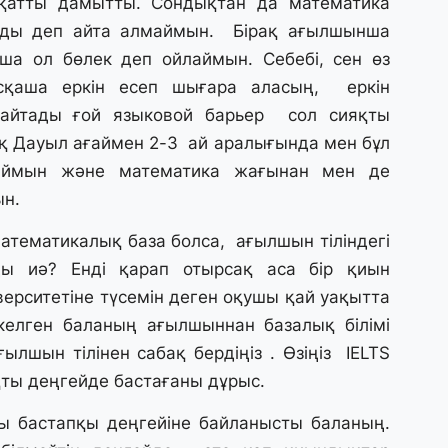
қатты дамытты. Сондықтан да математика
ж
лды деп айта алмаймын. Бірақ ағылшынша
ша ол бөлек деп ойлаймын. Себебі, сен өз
25
басқаша еркін есеп шығара аласың, еркін
П
ө
 айтады ғой языковой барьер сол сияқты
қ
қ Дауыл ағаймен 2-3 ай аралығында мен бұл
аймын және математика жағынан мен де
24
ын.
«
ш
математикалық база болса, ағылшын тіліндегі
ды иә? Енді қарап отырсақ аса бір қиын
24
верситетіне түсемін деген оқушы қай уақытта
Үк
келген баланың ағылшыннан базалық білімі
а
ғылшын тілінен сабақ бердіңіз . Өзіңіз IELTS
ты деңгейде бастағаны дұрыс.
23
Т
 бастапқы деңгейіне байланысты баланың.
7