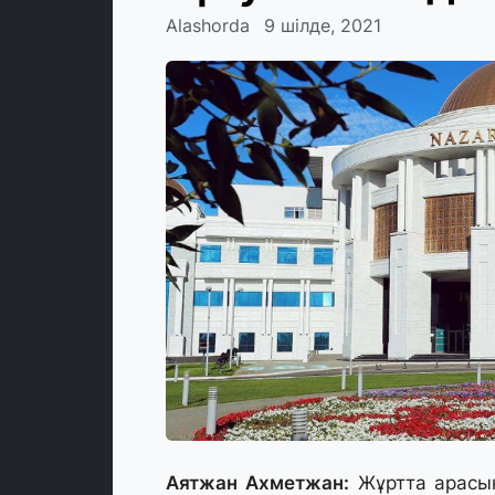
Alashorda
9 шілде, 2021
Аятжан Ахметжан:
Жұртта арасын