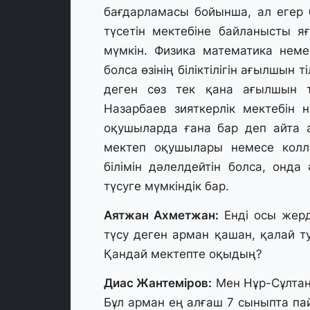
бағдарламасы бойынша, ал егер б
түсетін мектебіне байланысты 
мүмкін. Физика математика неме
болса өзінің біліктілігін ағылшын 
деген сөз тек қана ағылшын ті
Назарбаев зияткерлік мектебін н
оқушыларда ғана бар деп айта 
мектеп оқушылары немесе колле
білімін дәлелдейтін болса, онда
түсуге мүмкіндік бар.
Аятжан Ахметжан:
Енді осы жерде
түсу деген арман қашан, қалай т
Қандай мектепте оқыдың?
Диас Жантеміров:
Мен Нұр-Сұлтан 
Бұл арман ең алғаш 7 сыныпта па