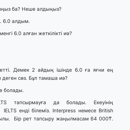
28
ыңыз ба? Неше алдыңыз?
Қ
т
қ
 6.0 алдым.
менгі 6.0 алған жеткілікті иә?
28
Т
бе
з
тті. Демек 2 айдың ішінде 6.0 ға яғни ең
27
 деген сөз. Бұл тамаша иә?
А
«
не болады.
м
TS тапсырмауға да болады. Екеуінің
27
ELTS енді білеміз. Interpress немесе British
«
қылы. Бір рет тапсыру жаңылмасам 64 000₸.
с