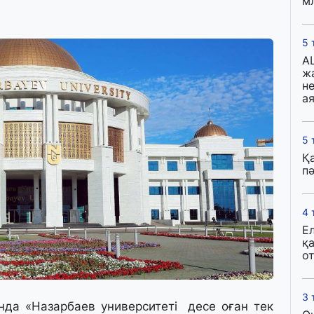
м
5 
A
ж
н
ая
5 
Қ
пә
4 
Е
қ
о
3 
да «Назарбаев университеті десе оған тек