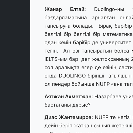
Жанар Елтай:
Duolingo-ны т
бағдарламасына арналған онл
тапсыруға болады. Бірақ бәрібі
белгілі бір белгілі бір математи
одан кейін бәрібір де университе
тегін. Ал өзі тапсыратын болс
IELTS-ым бар деп желтоқсанның 2
сол аралықта егер де өзінің серт
онда DUOLINGO бірінші ағылшын 
ол пәндер бойынша NUFP ғана тапс
Аятжан Ахметжан:
Назарбаев унив
бастағаны дұрыс?
Диас Жантемиров:
NUFP те негізі
дейін беріп жатқан сынып жетекші