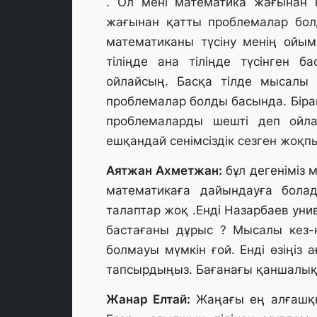
. Ол мені математика жағынан 
жағынан қатты проблемалар бо
математиканы түсіну менің ойым
тіліңде ана тіліңде түсінген 
ойлайсың. Басқа тілде мысалы
проблемалар болды басында. Біра
проблемаларды шешті деп ойл
ешқандай сенімсіздік сезген жоқп
Аятжан Ахметжан:
бұл дегеніміз 
математикаға дайындауға бола
талаптар жоқ .Енді Назарбаев уни
бастағаны дұрыс ? Мысалы кез-
болмауы мүмкін ғой. Енді өзіңіз а
тапсырдыңыз. Бағанағы қаншалық
Жанар Елтай:
Жаңағы ең алғашқы