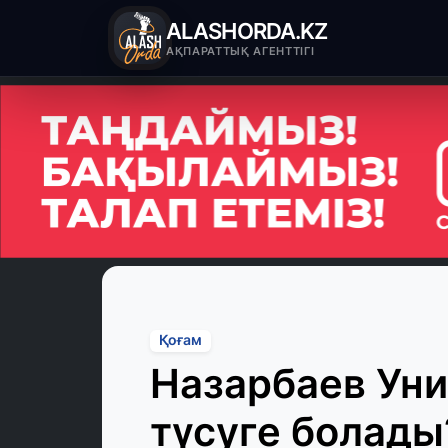
ALASHORDA.KZ
АҚПАРАТТЫҚ АГЕНТТІГІ
Қоғам
Назарбаев Уни
түсуге болады