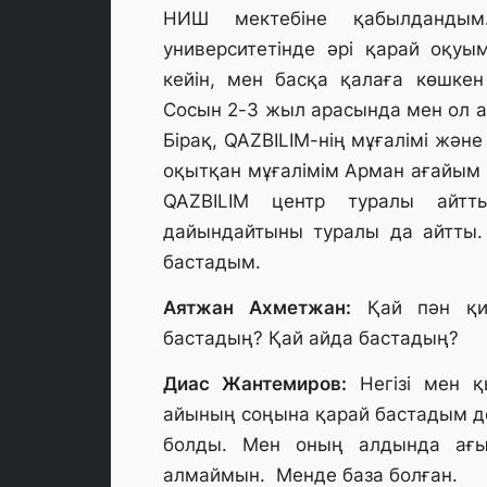
НИШ мектебіне қабылданды
университетінде әрі қарай оқуы
кейін, мен басқа қалаға көшке
Сосын 2-3 жыл арасында мен ол а
Бірақ, QAZBILIM-нің мұғалімі жән
оқытқан мұғалімім Арман ағайым м
QAZBILIM центр туралы айтт
дайындайтыны туралы да айтты.
бастадым.
Аятжан Ахметжан:
Қай пән қи
бастадың? Қай айда бастадың?
Диас Жантемиров:
Негізі мен қ
айының соңына қарай бастадым де
болды. Мен оның алдында ағ
алмаймын. Менде база болған.