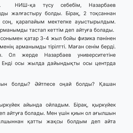
м. НИШ-қа түсу себебім, Назарбаев
30
мды жалғастыру болды. Бірақ, 2 тоқсаннан
Қ
н
н соң, қарапайым мектепке ауыстырылдым.
ш
рманымды тастап кеттім деп айтуға болады.
е сонымен қатар 3-4 жыл бойы физика пәнінен
29
енің арманымды тірілтті. Маған сенім берді.
С
ы. Ол жерде Назарбаев университетіне
ә
 Енді осы жылда дайындықты осы центрда
29
Қ
ын болды? Әйтпесе оңай болды? Қашан
ұ
ыркүйек айында ойладым. Бірақ, қыркүйек
29
п айтуға болады. Мен үшін қиын ол ағылшын
Т
н
ылшыннан қатты жақсы болдым деп айта