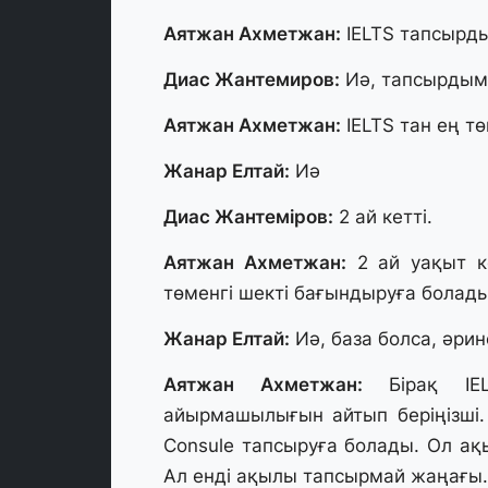
Аятжан Ахметжан:
IELTS тапсырд
Диас Жантемиров:
Иә, тапсырдым.
Аятжан Ахметжан:
IELTS тан ең тө
Жанар Елтай:
Иә
Диас Жантеміров:
2 ай кетті.
Аятжан Ахметжан:
2 ай уақыт ке
төменгі шекті бағындыруға болады
Жанар Елтай:
Иә, база болса, әри
Аятжан Ахметжан:
Бірақ IEL
айырмашылығын айтып беріңізші. I
Consule тапсыруға болады. Ол а
Ал енді ақылы тапсырмай жаңағы.