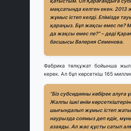
қатыстым. Ол Қарағандыға су
мақсатында келген екен. 2013 
жұмыс істеп келді. Елімізде та
қараңыз. Бұл жақсы емес пе? 
да жақсы емес пе?” – деді Қа
басшысы Валерия Семенова.
Фабрика төлқұжат бойынша жыл
керек. Ал бұл көрсеткіш 165 милли
“Біз субсидияны көбірек алуға 
Жалпы ішкі өнім көрсеткіштеріне 
шығындалып жұмыс істеп жаты
наурызда соямыз деп едік, мұны 
азаяды. Ал жас құсты сатып а