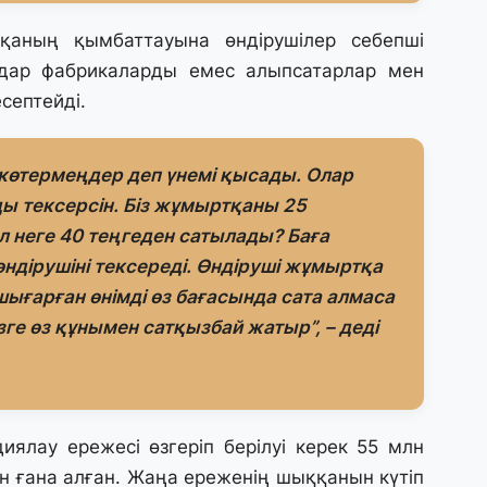
29
қаның қымбаттауына өндірушілер себепші
Т
ндар фабрикаларды емес алыпсатарлар мен
н
есептейді.
28
Қ
көтермеңдер деп үнемі қысады. Олар
т
ды тексерсін. Біз жұмыртқаны 25
қ
л неге 40 теңгеден сатылады? Баға
өндірушіні тексереді. Өндіруші жұмыртқа
28
і шығарған өнімді өз бағасында сата алмаса
Т
бе
бізге өз құнымен сатқызбай жатыр”, – деді
з
27
А
ялау ережесі өзгеріп берілуі керек 55 млн
«
м
н ғана алған. Жаңа ереженің шыққанын күтіп