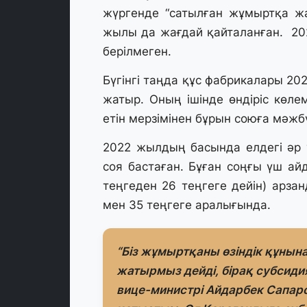
жүргенде “сатылған жұмыртқа жа
жылы да жағдай қайталанған. 202
берілмеген.
Бүгінгі таңда құс фабрикалары 20
жатыр. Оның ішінде өндіріс көлем
етін мерзімінен бұрын союға мәжб
2022 жылдың басында елдегі әр 
соя бастаған. Бұған соңғы үш а
теңгеден 26 теңгеге дейін) арзан
мен 35 теңгеге аралығында.
“Біз жұмыртқаны өзіндік құнына
жатырмыз дейді, бірақ субсиди
вице-министрі Айдарбек Сапар