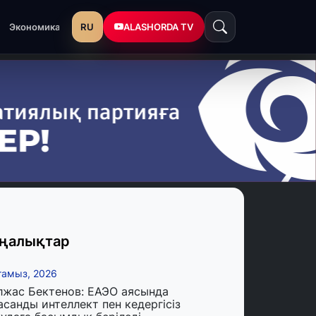
RU
ALASHORDA TV
Экономика
ңалықтар
тамыз, 2026
лжас Бектенов: ЕАЭО аясында
асанды интеллект пен кедергісіз