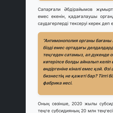
Сапарғали Әбдірайымов жұмырт
емес екенін, қадағалаушы орга
саудагерлерді тексеруі керек деп 
“Антимонополия органы бағаны 
бізді емес ортадағы делдалдар
теңгеден сатамыз, ал дүкенде о
көтерілсе болды айналып келіп 
өндіргеніне кінәлі емес қой. Өз
бизнестің не қажеті бар? Тіпті 
фабрика иесі.
Оның сөзінше, 2020 жылы субсиди
теңге субсидияның 20 млн теңгесі