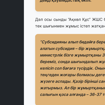
дейді қауымдастық өкілі.
Дәл осы сынды “Ақкөл Құс” ЖШС
тек шығынмен жұмыс істеп жатқа
“Субсидияны алып бидайға берей
алатын субсидия – бір жұмыртқ
министрлік бізге жұмыртқаны 3
береміз, сонда шығындалып жұм
келісіп сол бағаға түсірдік. Он
теңгеден жоғары болмасы деген
жүзеге аспады. Қазір бірінші 
жатырмыз. Ал бір жұмыртқаның
салығын қоса алғанда – 36-37 т