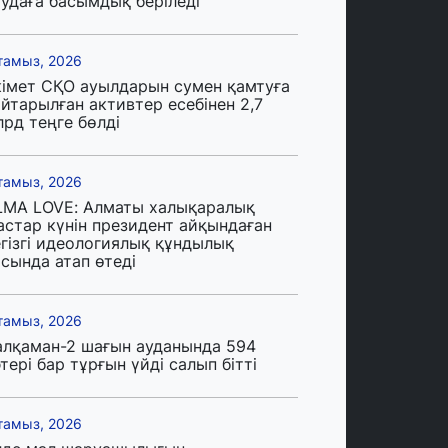
аудаға басымдық беріледі
тамыз, 2026
кімет СҚО ауылдарын сумен қамтуға
йтарылған активтер есебінен 2,7
лрд теңге бөлді
тамыз, 2026
LMA LOVE: Алматы халықаралық
астар күнін президент айқындаған
егізгі идеологиялық құндылық
сында атап өтеді
тамыз, 2026
алқаман-2 шағын ауданында 594
тері бар тұрғын үйді салып бітті
тамыз, 2026