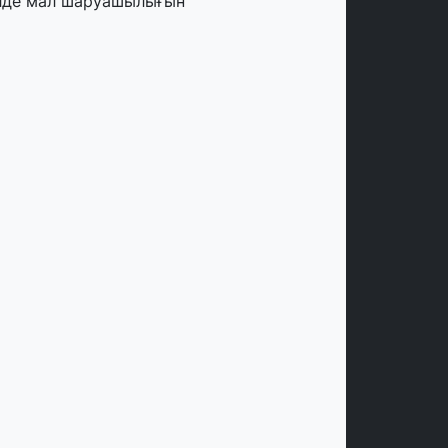
лде мал шаруашылығын
аржыландыру көлемі артады – Үкімет
тырысы
тамыз, 2026
ңірлерде жаңа вокзалдар, су құбыры,
огистикалық хаб және тұрғын үйлер
йдалануға берілді
тамыз, 2026
ызылордада 300 орындық аурухана,
резиденттік кітапхана және жаңа
еатр салынып жатыр
тамыз, 2026
инопоиск Қазақстан азаматтарының
ң танымал онлайн-кинотеатрына
йналды