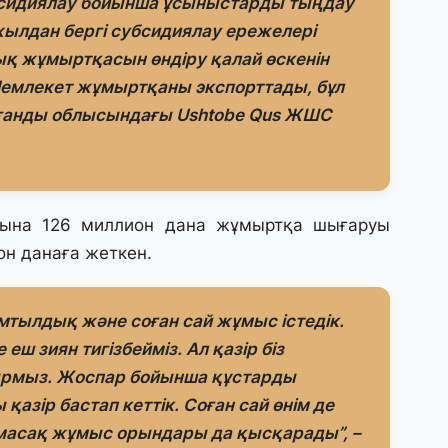
бсидиялау бойынша ұсыныстарды тыңдау
к
жылдан бергі субсидиялау ережелері
уық жұмыртқасын өндіру қалай өскенін
25
Мемлекет жұмыртқаны экспорттады, бұл
«
о
рағанды облысындағы Ushtobe Qus ЖШС
ж
25
П
ына 126 миллион дана жұмыртқа шығаруы
ө
қ
он данаға жеткен.
24
ұмтылдық және соған сай жұмыс істедік.
«
еш зиян тигізбейміз. Ал қазір біз
ш
рмыз. Жоспар бойынша құстарды
қазір бастап кеттік. Соған сай өнім де
24
лмасақ жұмыс орындары да қысқарады”, –
Үк