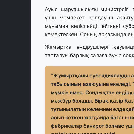
Ауыл шаруашылығы министрлігі 
үшін мемлекет қолдауын азайту
мұнымен келіспейді, өйткені су
көмектескен. Соның арқасында өнд
Жұмыртқа өндірушілері қауымд
тасталуы барлық салаға ауыр соққ
“Жұмыртқаны субсидиялауды а
табысының азаюуына әкеледі. 
мүмкін емес. Сондықтан өндіру
мәжбүр болады. Бірақ қазір Қа
тұтынылатын көлемнен әлдеқайд
асып кеткен жағдайда бағаны к
фабрикалар банкрот болмас үшін