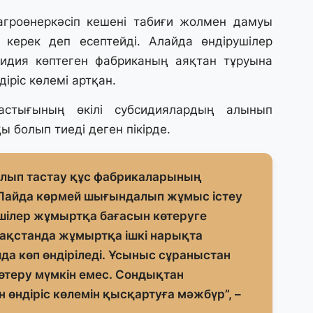
31
агроөнеркәсіп кешені табиғи жолмен дамуы
А
к
 керек деп есептейді. Алайда өндірушілер
п
бсидия көптеген фабриканың аяқтан тұруына
іріс көлемі артқан.
31
астығының өкілі субсидиялардың алынып
Қ
ұ
ы болып тиеді деген пікірде.
ж
лып тастау құс фабрикаларының
31
«
Пайда көрмей шығындалып жұмыс істеу
м
шілер жұмыртқа бағасын көтеруге
қ
зақстанда жұмыртқа ішкі нарықта
а көп өндіріледі. Ұсыныс сұраныстан
31
өтеру мүмкін емес. Сондықтан
П
Ш
 өндіріс көлемін қысқартуға мәжбүр”, –