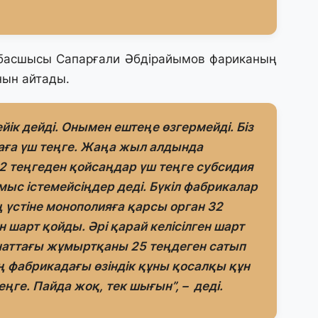
30
Т
а
 басшысы Сапарғали Әбдірайымов фариканың
па
нын айтады.
30
Қ
ік дейді. Онымен ештеңе өзгермейді. Біз
н
аға үш теңге. Жаңа жыл алдында
ш
2 теңгеден қойсаңдар үш теңге субсидия
ыс істемейсіңдер деді. Бүкіл фабрикалар
29
ың үстіне монополияға қарсы орган 32
С
ә
 шарт қойды. Әрі қарай келісілген шарт
санаттағы жұмыртқаны 25 теңдеген сатып
 фабрикадағы өзіндік құны қосалқы құн
29
Қ
еңге. Пайда жоқ, тек шығын”, – деді.
ұ