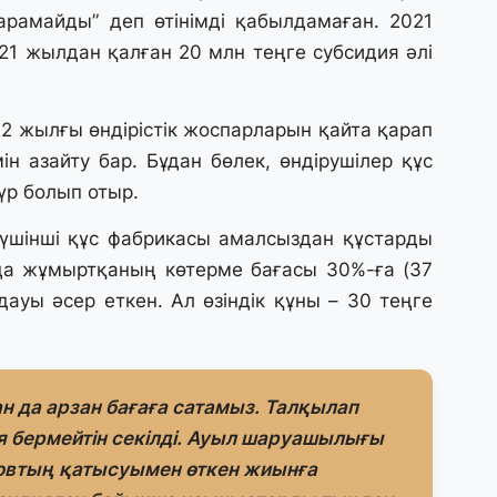
рамайды” деп өтінімді қабылдамаған. 2021
1 жылдан қалған 20 млн теңге субсидия әлі
27
«
с
22 жылғы өндірістік жоспарларын қайта қарап
ін азайту бар. Бұдан бөлек, өндірушілер құс
27
үр болып отыр.
Б
т
б
үшінші құс фабрикасы амалсыздан құстарды
йда жұмыртқаның көтерме бағасы 30%-ға (37
дауы әсер еткен. Ал өзіндік құны – 30 теңге
27
Е
д
н да арзан бағаға сатамыз. Талқылап
27
я бермейтін секілді. Ауыл шаруашылығы
Т
ж
овтың қатысуымен өткен жиынға
ө