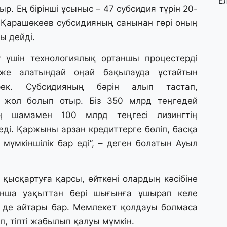
Е
ыр. Ең бірінші ұсыныс – 47 субсидия түрін 20-
қ
о
л Қарашөкеев субсидияның санынан гөрі оның
ы дейді.
3 
ру үшін технологиялық ортаншы процестерді
Ө
л
тиже алатындай оңай бақылауда ұстайтын
па
ерек. Субсидияның бәрін алып тастап,
л жол болып отыр. Біз 350 млрд теңгедей
3 
ң шамамен 100 млрд теңгесі лизингтің
Қ
ді. Қаржыны арзан кредиттерге бөліп, басқа
П
т
мүмкіншілік бар еді”, – деген болатын Ауыл
1 
қысқартуға қарсы, өйткені олардың кәсібіне
К
анша уақыттан бері шығынға ұшырап келе
е
а
ң де айтары бар. Мемлекет қолдауы болмаса
п, тіпті жабылып қалуы мүмкін.