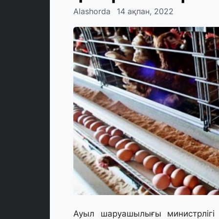
Alashorda
14 ақпан, 2022
Ауыл шаруашылығы министрлігі 