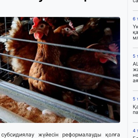
с
6 
Ү
қа
м
5 
A
ж
н
ая
5 
Қ
пә
4 
субсидиялау жүйесін реформалауды қолға