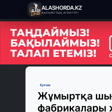
ALASHORDA.KZ
АҚПАРАТТЫҚ АГЕНТТІГІ
Қоғам
Жұмыртқа шығ
фабрикалары 