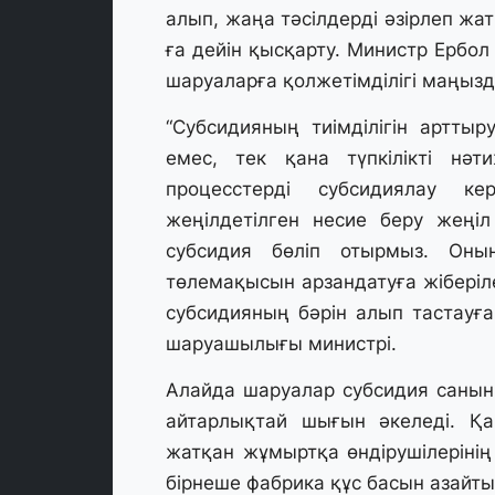
алып, жаңа тәсілдерді әзірлеп жат
ға дейін қысқарту. Министр Ербо
шаруаларға қолжетімділігі маңызд
“Субсидияның тиімділігін артты
емес, тек қана түпкілікті нә
процесстерді субсидиялау к
жеңілдетілген несие беру жеңі
субсидия бөліп отырмыз. Оны
төлемақысын арзандатуға жіберіле
субсидияның бәрін алып тастауға 
шаруашылығы министрі.
Алайда шаруалар субсидия санын 
айтарлықтай шығын әкеледі. Қ
жатқан жұмыртқа өндірушілеріні
бірнеше фабрика құс басын азайты